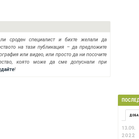
или сроден специалист и бихте желали да
еството на тази публикация – да предложите
тография или видео, или просто да ни посочите
ество, която може да сме допуснали при
ядайте
!
ПОСЛЕД
ДОБА
13.09.
2022