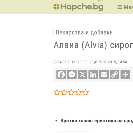
BETA
Ме
Лекарства и добавки
Алвиа (Alvia) сироп
04.06.2011, 23:39
05.07.2015, 14:50
Facebook
Messenger
X
LinkedIn
Email
Copy
С
Link
1/5
2/5
3/5
4/5
5/5
Кратка характеристика на про