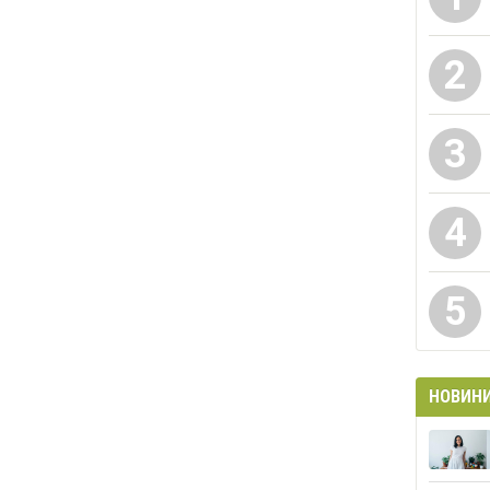
2
3
4
5
НОВИН