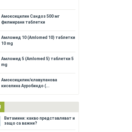
Амоксицилин Сандоз 500 мг
филмирани таблетки
Амломед 10 (Amlomed 10) таблетки
10 mg
Амломед 5 (Amlomed 5) таблетки 5
mg
Амоксицилин/клавуланова
киселина Ауробиндо (...
И
Витамини: какво представляват и
защо са важни?