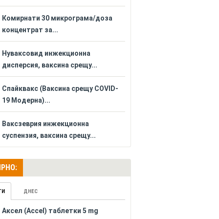
Комирнати 30 микрограма/доза
концентрат за...
Нуваксовид инжекционна
дисперсия, ваксина срещу...
Спайквакс (Ваксина срещу COVID-
19 Модерна)...
Ваксзеврия инжекционна
суспензия, ваксина срещу...
РНО:
ГИ
ДНЕС
Аксел (Accel) таблетки 5 mg