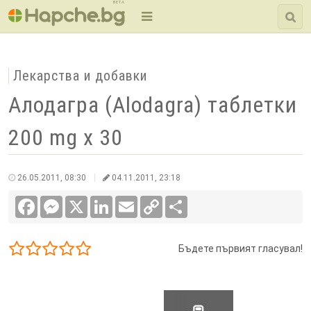
BETA
Лекарства и добавки
Алодагра (Alodagra) таблетки
200 mg x 30
26.05.2011, 08:30
04.11.2011, 23:18
Facebook
Messenger
X
LinkedIn
Email
Copy
Сподели
Link
Бъдете първият гласувал!
1/5
2/5
3/5
4/5
5/5