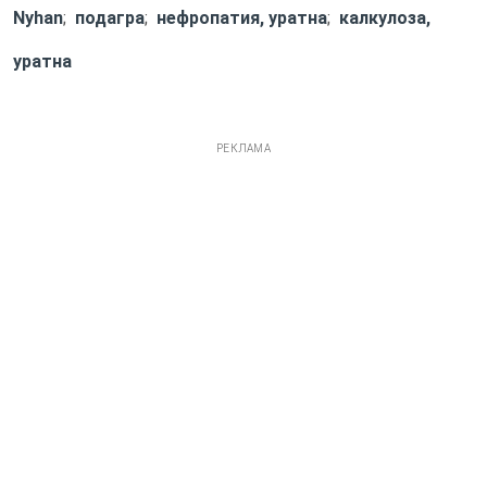
Nyhan
;
подагра
;
нефропатия, уратна
;
калкулоза,
уратна
РЕКЛАМА