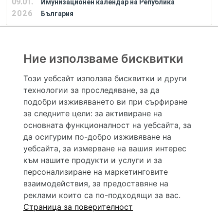
09.01.
Имунизационен календар на Република
2026
България
РЕКЛАМА
Ние използваме бисквитки
Този уебсайт използва бисквитки и други
технологии за проследяване, за да
Hapche.bg НЕ е медицински, зравен или сроден специалист и НЕ дава медицински
консултации и здравни съвети. Hapche.bg НЕ се явява медицинска услуга и НЕ
подобри изживяването ви при сърфиране
осигурява диагноза и лечение. Hapche.bg НЕ препоръчва медицински и други здравни и
за следните цели:
за активиране на
сродни специалисти и заведения. Hapche.bg НЕ търгува с лекарствени продукти и
хранителни добавки. Информацията, публикувана в Hapche.bg, е предназначена да служи
основната функционалност на уебсайта
,
за
само и единствено за справочни цели. Същата се предоставя без всякаква гаранция за
да осигурим по-добро изживяване на
актуалност, изчерпателност и точност, при все че се полагат всички усилия за обновяване
и допълване на данните и за коригиране на неточностите. При никакви обстоятелства НЕ
уебсайта
,
за измерване на вашия интерес
се самодиагностицирайте и НЕ се самолекувайте – самодиагностиката и самолечението
към нашите продукти и услуги и за
могат да бъдат опасни за вашето здраве! При поява на симптом(и) на заболяване
неотложно потърсете правоспособен лекар! Ако преценявате своето (нечие) състояние
персонализиране на маркетинговите
като спешно, позвънете на денонощния безплатен общоевропейски телефонен номер за
взаимодействия
,
за предоставяне на
спешни повиквания 112 за връзка с местния център за спешна медицинска помощ!
реклами които са по-подходящи за вас
.
Страница за поверителност