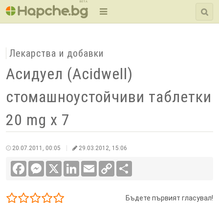
BETA
Лекарства и добавки
Асидуел (Acidwell)
стомашноустойчиви таблетки
20 mg x 7
20.07.2011, 00:05
29.03.2012, 15:06
Facebook
Messenger
X
LinkedIn
Email
Copy
Сподели
Link
Бъдете първият гласувал!
1/5
2/5
3/5
4/5
5/5