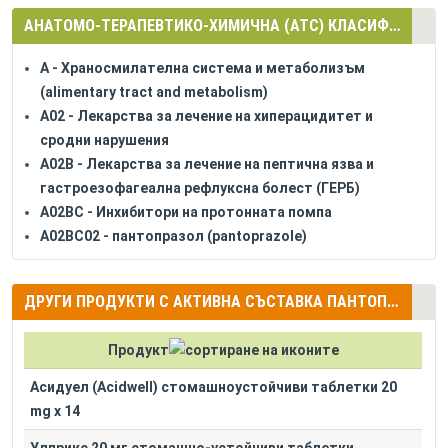
АНАТОМО-ТЕРАПЕВТИКО-ХИМИЧНА (АТС) КЛАСИФИКАЦИЯ
A - Храносмилателна система и метаболизъм
(alimentary tract and metabolism)
A02 - Лекарства за лечение на хиперацидитет и
сродни нарушения
A02B - Лекарства за лечение на пептична язва и
гастроезофагеална рефлуксна болест (ГЕРБ)
A02BC - Инхибитори на протонната помпа
A02BC02 - пантопразол (pantoprazole)
ДРУГИ ПРОДУКТИ С АКТИВНА СЪСТАВКА ПАНТОПРАЗОЛ (PANTOPRAZOLE)
Продукт
Асидуел (Acidwell) стомашноустойчиви таблетки 20
mg x 14