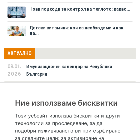
Нови подходи за контрол на теглото: какво...
Детски витамини: кои са необходими и как
да...
АКТУАЛНО
09.01.
Имунизационен календар на Република
2026
България
РЕКЛАМА
Ние използваме бисквитки
Този уебсайт използва бисквитки и други
технологии за проследяване, за да
Hapche.bg НЕ е медицински, зравен или сроден специалист и НЕ дава медицински
консултации и здравни съвети. Hapche.bg НЕ се явява медицинска услуга и НЕ
подобри изживяването ви при сърфиране
осигурява диагноза и лечение. Hapche.bg НЕ препоръчва медицински и други здравни и
за следните цели:
за активиране на
сродни специалисти и заведения. Hapche.bg НЕ търгува с лекарствени продукти и