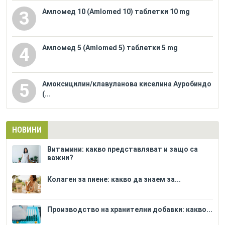
Амломед 10 (Amlomed 10) таблетки 10 mg
3
Амломед 5 (Amlomed 5) таблетки 5 mg
4
Амоксицилин/клавуланова киселина Ауробиндо
5
(...
НОВИНИ
Витамини: какво представляват и защо са
важни?
Колаген за пиене: какво да знаем за...
Производство на хранителни добавки: какво...