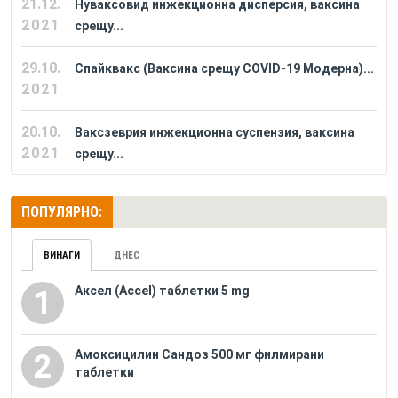
21.12.
Нуваксовид инжекционна дисперсия, ваксина
2021
срещу...
29.10.
Спайквакс (Ваксина срещу COVID-19 Модерна)...
2021
20.10.
Ваксзеврия инжекционна суспензия, ваксина
2021
срещу...
ПОПУЛЯРНО:
ВИНАГИ
ДНЕС
Аксел (Accel) таблетки 5 mg
1
Амоксицилин Сандоз 500 мг филмирани
2
таблетки