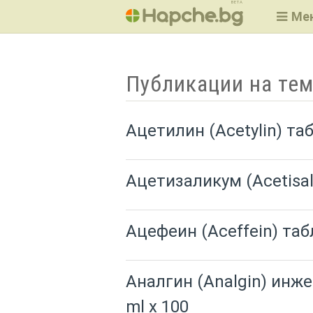
BETA
Ме
Публикации на тем
Ацетилин (Acetylin) та
Ацетизаликум (Acetisa
Ацефеин (Aceffein) та
Аналгин (Analgin) инже
ml x 100