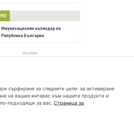
ЛНО
Имунизационен календар на
Република България
РЕКЛАМА
 услуга и НЕ осигурява диагноза и лечение. Hapche.bg
бавки. Информацията, публикувана в Hapche.bg, е
при сърфиране за следните цели:
за активиране
 при все че се полагат всички усилия за обновяване и
ане на вашия интерес към нашите продукти и
гностиката и самолечението могат да бъдат опасни за
като спешно, позвънете на денонощния безплатен
 по-подходящи за вас
.
Страница за
цинска помощ!
редпочитания за „бисквитки“
•
Контакти