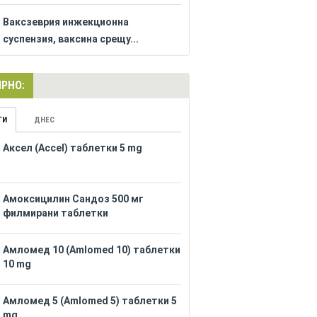
Ваксзеврия инжекционна
суспензия, ваксина срещу...
РНО:
ГИ
ДНЕС
Аксел (Accel) таблетки 5 mg
Амоксицилин Сандоз 500 мг
филмирани таблетки
Амломед 10 (Amlomed 10) таблетки
10 mg
Амломед 5 (Amlomed 5) таблетки 5
mg