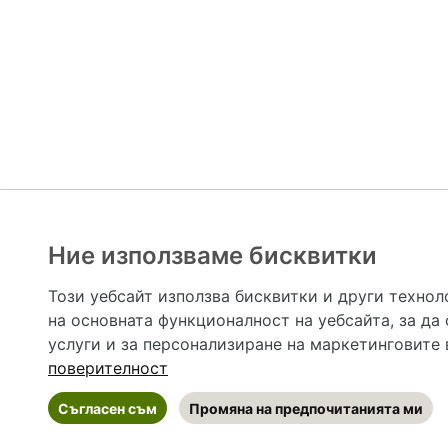
Ние използваме бисквитки
Hapche.bg НЕ е медицински, зравен или сроден специа
НЕ препоръчва медицински и други здравни и сро
Този уебсайт използва бисквитки и други технол
предназначена да служи само и единствено за справоч
на основната функционалност на уебсайта
,
за да
допълване на данните и за коригиране на неточности
вашето здраве! При поява на симптом(и) на заб
услуги и за персонализиране на маркетинговите
общоевропейс
поверителност
Съгласен съм
Промяна на предпочитанията ми
©
2026 Hapche.bg
•
Общи условия
•
По