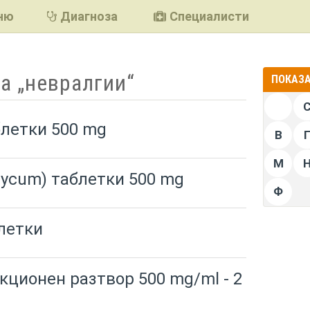
ню
Диагноза
Специалисти
а „невралгии“
ПОКАЗА
блетки 500 mg
В
М
lycum) таблетки 500 mg
Ф
блетки
кционен разтвор 500 mg/ml - 2