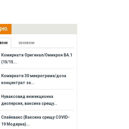
НО:
ВЕНИ
ОБНОВЕНИ
Комирнати Оригинал/Омикрон BA.1
(15/15...
Комирнати 30 микрограма/доза
концентрат за...
Нуваксовид инжекционна
дисперсия, ваксина срещу...
Спайквакс (Ваксина срещу COVID-
19 Модерна)...