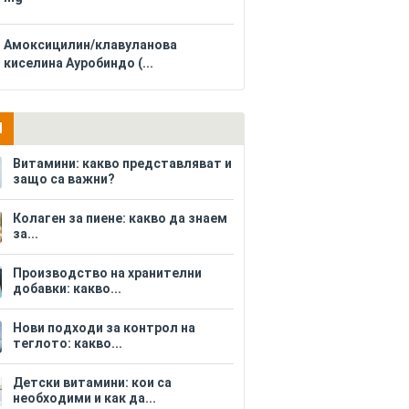
Амоксицилин/клавуланова
киселина Ауробиндо (...
И
Витамини: какво представляват и
защо са важни?
Колаген за пиене: какво да знаем
за...
Производство на хранителни
добавки: какво...
Нови подходи за контрол на
теглото: какво...
Детски витамини: кои са
необходими и как да...