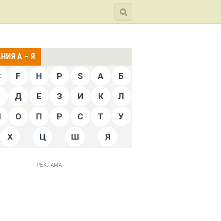
НИЯ А – Я
C
F
H
P
S
А
Б
Г
Д
Е
З
И
К
Л
Н
О
П
Р
С
Т
У
Х
Ц
Ш
Я
РЕКЛАМА