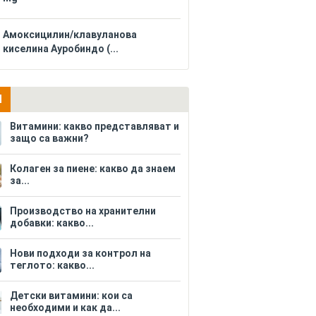
Амоксицилин/клавуланова
киселина Ауробиндо (...
И
Витамини: какво представляват и
защо са важни?
Колаген за пиене: какво да знаем
за...
Производство на хранителни
добавки: какво...
Нови подходи за контрол на
теглото: какво...
Детски витамини: кои са
необходими и как да...