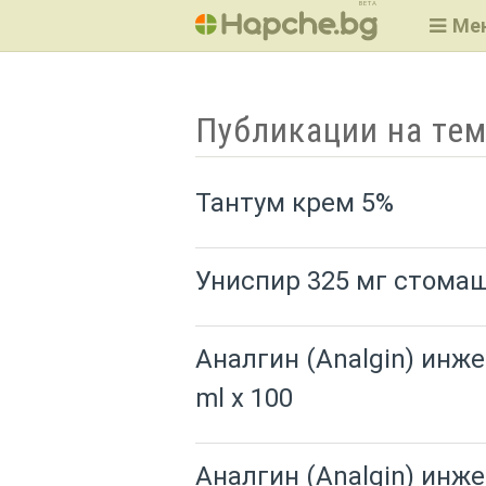
BETA
Ме
Публикации на тем
Тантум крем 5%
Униспир 325 мг стома
Аналгин (Analgin) инже
ml x 100
Аналгин (Analgin) инже