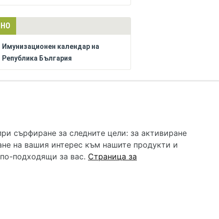
ЛНО
Имунизационен календар на
Република България
РЕКЛАМА
 услуга и НЕ осигурява диагноза и лечение. Hapche.bg
бавки. Информацията, публикувана в Hapche.bg, е
при сърфиране за следните цели:
за активиране
 при все че се полагат всички усилия за обновяване и
ане на вашия интерес към нашите продукти и
гностиката и самолечението могат да бъдат опасни за
като спешно, позвънете на денонощния безплатен
 по-подходящи за вас
.
Страница за
цинска помощ!
редпочитания за „бисквитки“
•
Контакти