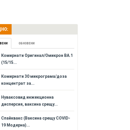
НО:
ВЕНИ
ОБНОВЕНИ
Комирнати Оригинал/Омикрон BA.1
(15/15...
Комирнати 30 микрограма/доза
концентрат за...
Нуваксовид инжекционна
дисперсия, ваксина срещу...
Спайквакс (Ваксина срещу COVID-
19 Модерна)...