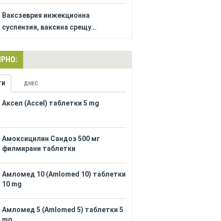
Ваксзеврия инжекционна
суспензия, ваксина срещу...
РНО:
ГИ
ДНЕС
Аксел (Accel) таблетки 5 mg
Амоксицилин Сандоз 500 мг
филмирани таблетки
Амломед 10 (Amlomed 10) таблетки
10 mg
Амломед 5 (Amlomed 5) таблетки 5
mg