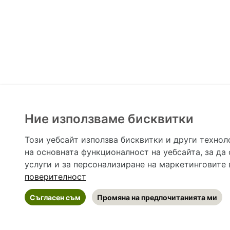
Ние използваме бисквитки
Hapche.bg НЕ е медицински, зравен или сроден специа
НЕ препоръчва медицински и други здравни и сро
Този уебсайт използва бисквитки и други технол
предназначена да служи само и единствено за справоч
на основната функционалност на уебсайта
,
за да
допълване на данните и за коригиране на неточности
вашето здраве! При поява на симптом(и) на заб
услуги и за персонализиране на маркетинговите
общоевропейс
поверителност
Съгласен съм
Промяна на предпочитанията ми
©
2026 Hapche.bg
•
Общи условия
•
По