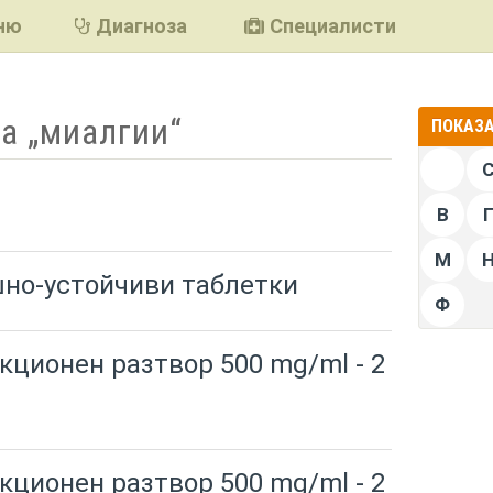
ню
Диагноза
Специалисти
а „миалгии“
ПОКАЗА
В
М
шно-устойчиви таблетки
Ф
кционен разтвор 500 mg/ml - 2
кционен разтвор 500 mg/ml - 2