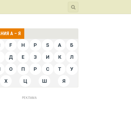
НИЯ А – Я
C
F
H
P
S
А
Б
Г
Д
Е
З
И
К
Л
Н
О
П
Р
С
Т
У
Х
Ц
Ш
Я
РЕКЛАМА