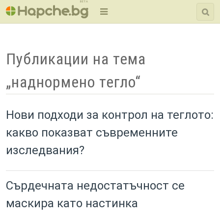
BETA
Публикации на тема
„наднормено тегло“
Нови подходи за контрол на теглото:
какво показват съвременните
изследвания?
Сърдечната недостатъчност се
маскира като настинка