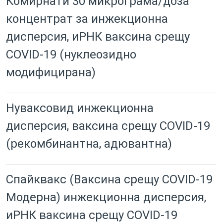
Комирнати 30 микрограма/доза
концентрат за инжекционна
дисперсия, иРНК ваксина срещу
COVID-19 (нуклеозидно
модифицирана)
Нуваксовид инжекционна
дисперсия, ваксина срещу COVID-19
(рекомбинантна, адювантна)
Спайквакс (Ваксина срещу COVID-19
Модерна) инжекционна дисперсия,
иРНК ваксина срещу COVID-19