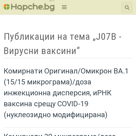
BETA
Публикации на тема „J07B -
Вирусни ваксини“
Комирнати Оригинал/Омикрон BA.1
(15/15 микрограма)/доза
инжекционна дисперсия, иРНК
ваксина срещу COVID-19
(нуклеозидно модифицирана)