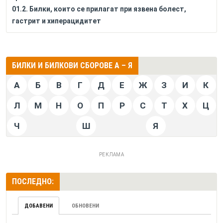
01.2. Билки, които се прилагат при язвена болест,
гастрит и хиперацидитет
БИЛКИ И БИЛКОВИ СБОРОВЕ А – Я
А
Б
В
Г
Д
Е
Ж
З
И
К
Л
М
Н
О
П
Р
С
Т
Х
Ц
Ч
Ш
Я
РЕКЛАМА
ПОСЛЕДНО:
ДОБАВЕНИ
ОБНОВЕНИ