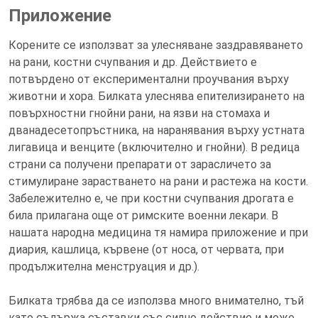
Приложение
Корените се използват за улесняване заздравяването
на рани, костни счупвания и др. Действието е
потвърдено от експериментални проучвания върху
животни и хора. Билката улеснява епителизирането на
повърхностни гнойни рани, на язви на стомаха и
дванадесетопръстника, на наранявания върху устната
лигавица и венците (включително и гнойни). В редица
страни са получени препарати от зарасличето за
стимулиране зарастването на рани и растежа на кости.
Забележително е, че при костни счупвания дрогата е
била прилагана още от римските военни лекари. В
нашата народна медицина тя намира приложение и при
диария, кашлица, кървене (от носа, от червата, при
продължителна менструация и др.).
Билката трябва да се използва много внимателно, тъй
като съдържа съставки със силно действие и може