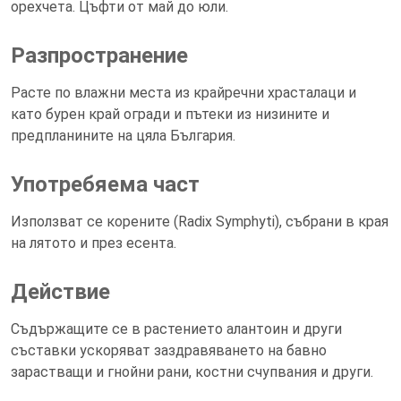
орехчета. Цъфти от май до юли.
Разпространение
Расте по влажни места из крайречни храсталаци и
като бурен край огради и пътеки из низините и
предпланините на цяла България.
Употребяема част
Използват се корените (Radix Symphyti), събрани в края
на лятото и през есента.
Действие
Съдържащите се в растението алантоин и други
съставки ускоряват заздравяването на бавно
зарастващи и гнойни рани, костни счупвания и други.