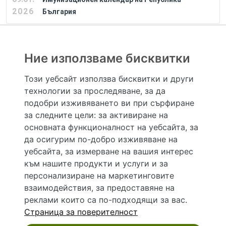
2026
България
РЕКЛАМА
Ние използваме бисквитки
Този уебсайт използва бисквитки и други
технологии за проследяване, за да
Hapche.bg НЕ е медицински, зравен или сроден специалист и НЕ дава медицински
консултации и здравни съвети. Hapche.bg НЕ се явява медицинска услуга и НЕ
подобри изживяването ви при сърфиране
осигурява диагноза и лечение. Hapche.bg НЕ препоръчва медицински и други здравни и
за следните цели:
за активиране на
сродни специалисти и заведения. Hapche.bg НЕ търгува с лекарствени продукти и
хранителни добавки. Информацията, публикувана в Hapche.bg, е предназначена да служи
основната функционалност на уебсайта
,
за
само и единствено за справочни цели. Същата се предоставя без всякаква гаранция за
да осигурим по-добро изживяване на
актуалност, изчерпателност и точност, при все че се полагат всички усилия за обновяване
и допълване на данните и за коригиране на неточностите. При никакви обстоятелства НЕ
уебсайта
,
за измерване на вашия интерес
се самодиагностицирайте и НЕ се самолекувайте – самодиагностиката и самолечението
към нашите продукти и услуги и за
могат да бъдат опасни за вашето здраве! При поява на симптом(и) на заболяване
неотложно потърсете правоспособен лекар! Ако преценявате своето (нечие) състояние
персонализиране на маркетинговите
като спешно, позвънете на денонощния безплатен общоевропейски телефонен номер за
взаимодействия
,
за предоставяне на
спешни повиквания 112 за връзка с местния център за спешна медицинска помощ!
реклами които са по-подходящи за вас
.
Страница за поверителност