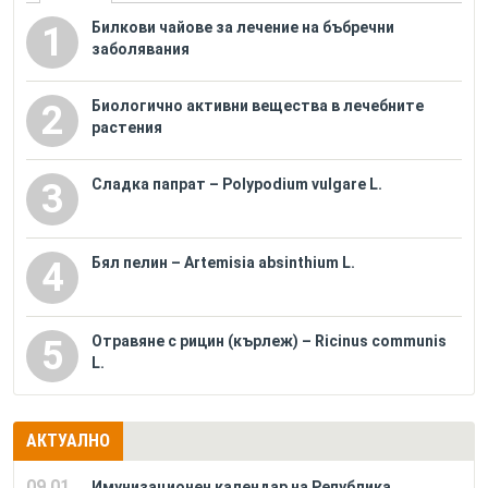
Билкови чайове за лечение на бъбречни
1
заболявания
Биологично активни вещества в лечебните
2
растения
Сладка папрат – Polypodium vulgare L.
3
Бял пелин – Artemisia absinthium L.
4
Отравяне с рицин (кърлеж) – Ricinus communis
5
L.
АКТУАЛНО
09.01.
Имунизационен календар на Република