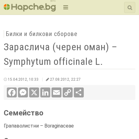
BETA
Билки и билкови сборове
Зараслича (черен оман) –
Symphytum officinale L.
15.04.2012, 10:33
27.08.2012, 22:27
Facebook
Messenger
X
LinkedIn
Email
Copy
Сподели
Link
Семейство
Грапаволистни – Boraginaceae