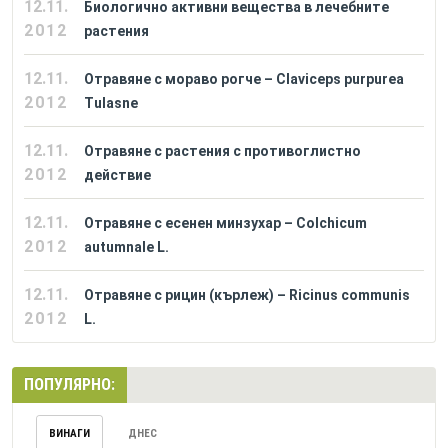
12.11.
Биологично активни вещества в лечебните
2012
растения
12.11.
Отравяне с мораво рогче – Claviceps purpurea
2012
Tulasne
12.11.
Отравяне с растения с противоглистно
2012
действие
12.11.
Отравяне с есенен минзухар – Colchicum
2012
autumnale L.
12.11.
Отравяне с рицин (кърлеж) – Ricinus communis
2012
L.
ПОПУЛЯРНО:
ВИНАГИ
ДНЕС