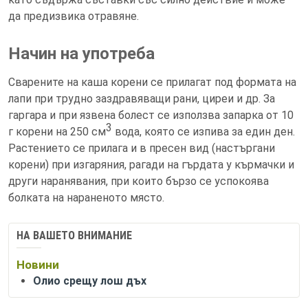
да предизвика отравяне.
Начин на употреба
Сварените на каша корени се прилагат под формата на
лапи при трудно заздравяващи рани, циреи и др. За
гаргара и при язвена болест се използва запарка от 10
3
г корени на 250 см
вода, която се изпива за един ден.
Растението се прилага и в пресен вид (настъргани
корени) при изгаряния, рагади на гърдата у кърмачки и
други наранявания, при които бързо се успокоява
болката на нараненото място.
НА ВАШЕТО ВНИМАНИЕ
Новини
Олио срещу лош дъх