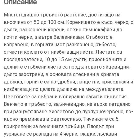
Описание
Многогодишно тревисто растение, достигащо на
височина от 50 до 100 см. Коренището е късо, черно, с
дълги, разклонени корени, отвън тъмнокафяви до
почти черни, а вътре белезникави. Стъблото е
изправено, в горната част разклонено, ръбесто,
отчасти крилато от низбягващи листа. Листата са
последователни, 10 до 15 см дълги; приосновните и
долните стъблени листа са продълговато яйцевидни,
дълго заострени, в основата стеснени в крилата
дръжка; горните са по-дребни, ланцетни, приседнали и
низбягващи по цялата дължина на междувъзлията.
Цветовете са събрани в спирално завити съцветия.
Венчето е тръбесто, звънчевидно, на върха петделно,
при разцъфтяване виолетово до пурпурночервено, по-
късно преминава в светлосиньо. Тичинките са 5,
прикрепени за венечната тръбица. Плодът при
узряване се разпада на 4 черни, гладки, лъскави