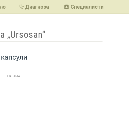
ню
Диагноза
Специалисти
а „Ursosan“
 капсули
РЕКЛАМА