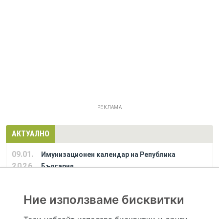
РЕКЛАМА
АКТУАЛНО
09.01.
Имунизационен календар на Република
2026
България
Ние използваме бисквитки
РЕКЛАМА