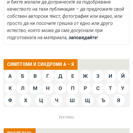
и бихте желали да допринесете за подобряване
качеството на тази публикация – да предложите свой
собствен авторски текст, фотография или видео, или
просто да ни посочите грешка от едно или друго
естество, която може да сме допуснали при
подготовката на материала,
заповядайте
!
СИМПТОМИ И СИНДРОМИ А – Я
А
Б
В
Г
Д
Е
Ж
З
И
Й
К
Л
М
Н
О
П
Р
С
Т
У
Ф
Х
Ц
Ч
Ш
Щ
Ъ
Я
РЕКЛАМА