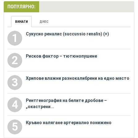
ПОПУЛЯРНО:
ВИНАГИ
ДНЕС
Сукусио реналис (succussio renalis) (+)
1
Рисков фактор – тютюнопушене
2
Хрипове влажни разнокалибрени на едно място
3
Рентгенография на белите дробове –
4
„окастрени...
Кръвно налягане артериално понижено
5