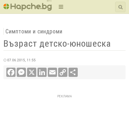
BETA
Симптоми и синдроми
Възраст детско-юношеска
07.06.2015, 11:55
Facebook
Messenger
X
LinkedIn
Email
Copy
Сподели
Link
РЕКЛАМА