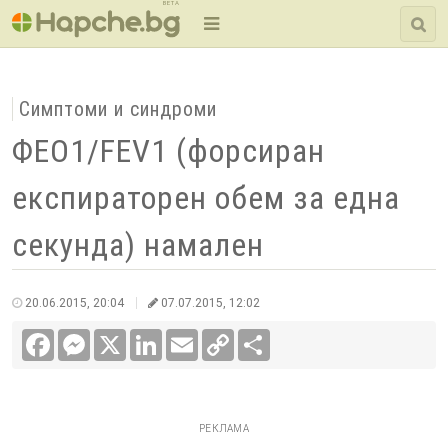
BETA
Симптоми и синдроми
ФЕО1/FEV1 (форсиран
експираторен обем за една
секунда) намален
20.06.2015, 20:04
07.07.2015, 12:02
Facebook
Messenger
X
LinkedIn
Email
Copy
Сподели
Link
РЕКЛАМА