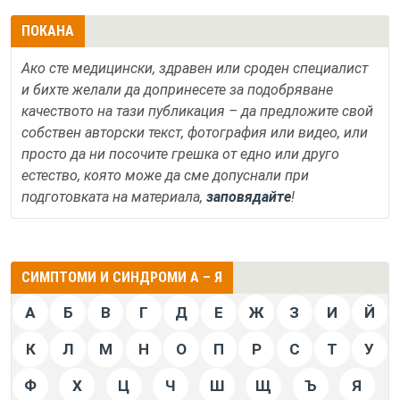
ПОКАНА
Ако сте медицински, здравен или сроден специалист
и бихте желали да допринесете за подобряване
качеството на тази публикация – да предложите свой
собствен авторски текст, фотография или видео, или
просто да ни посочите грешка от едно или друго
естество, която може да сме допуснали при
подготовката на материала,
заповядайте
!
СИМПТОМИ И СИНДРОМИ А – Я
А
Б
В
Г
Д
Е
Ж
З
И
Й
К
Л
М
Н
О
П
Р
С
Т
У
Ф
Х
Ц
Ч
Ш
Щ
Ъ
Я