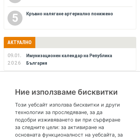
Кръвно налягане артериално понижено
5
АКТУАЛНО
09.01.
Имунизационен календар на Република
2026
България
РЕКЛАМА
Ние използваме бисквитки
Този уебсайт използва бисквитки и други
технологии за проследяване, за да
Hapche.bg НЕ е медицински, зравен или сроден специалист и НЕ дава медицински
консултации и здравни съвети. Hapche.bg НЕ се явява медицинска услуга и НЕ
подобри изживяването ви при сърфиране
осигурява диагноза и лечение. Hapche.bg НЕ препоръчва медицински и други здравни и
за следните цели:
за активиране на
сродни специалисти и заведения. Hapche.bg НЕ търгува с лекарствени продукти и
хранителни добавки. Информацията, публикувана в Hapche.bg, е предназначена да служи
основната функционалност на уебсайта
,
за
само и единствено за справочни цели. Същата се предоставя без всякаква гаранция за