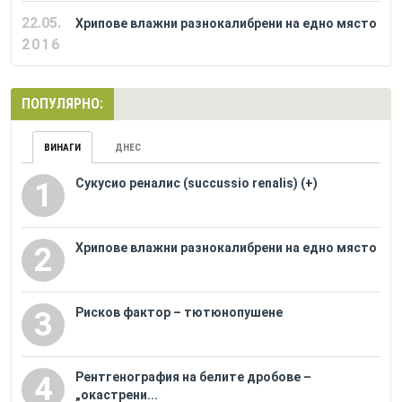
22.05.
Хрипове влажни разнокалибрени на едно място
2016
ПОПУЛЯРНО:
ВИНАГИ
ДНЕС
Сукусио реналис (succussio renalis) (+)
1
Хрипове влажни разнокалибрени на едно място
2
Рисков фактор – тютюнопушене
3
Рентгенография на белите дробове –
4
„окастрени...