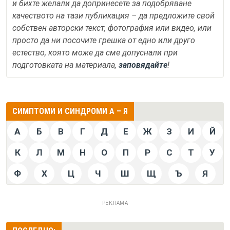
и бихте желали да допринесете за подобряване
качеството на тази публикация – да предложите свой
собствен авторски текст, фотография или видео, или
просто да ни посочите грешка от едно или друго
естество, която може да сме допуснали при
подготовката на материала,
заповядайте
!
СИМПТОМИ И СИНДРОМИ А – Я
А
Б
В
Г
Д
Е
Ж
З
И
Й
К
Л
М
Н
О
П
Р
С
Т
У
Ф
Х
Ц
Ч
Ш
Щ
Ъ
Я
РЕКЛАМА