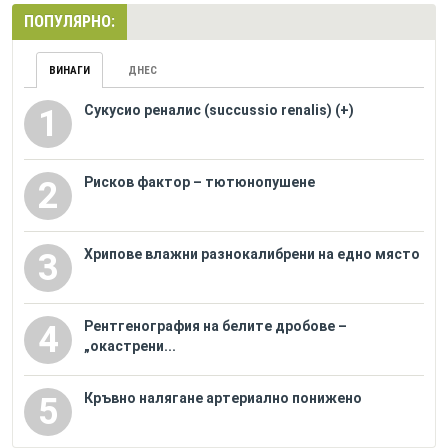
ПОПУЛЯРНО:
ВИНАГИ
ДНЕС
Сукусио реналис (succussio renalis) (+)
1
Рисков фактор – тютюнопушене
2
Хрипове влажни разнокалибрени на едно място
3
Рентгенография на белите дробове –
4
„окастрени...
Кръвно налягане артериално понижено
5