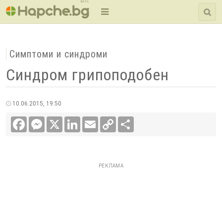
BETA
Симптоми и синдроми
Синдром грипоподобен
10.06.2015, 19:50
Facebook
Messenger
X
LinkedIn
Email
Copy
Сподели
Link
РЕКЛАМА