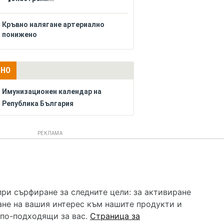
Кръвно налягане артериално
понижено
ЛНО
Имунизационен календар на
Република България
РЕКЛАМА
 услуга и НЕ осигурява диагноза и лечение. Hapche.bg
бавки. Информацията, публикувана в Hapche.bg, е
при сърфиране за следните цели:
за активиране
 при все че се полагат всички усилия за обновяване и
ане на вашия интерес към нашите продукти и
гностиката и самолечението могат да бъдат опасни за
като спешно, позвънете на денонощния безплатен
 по-подходящи за вас
.
Страница за
цинска помощ!