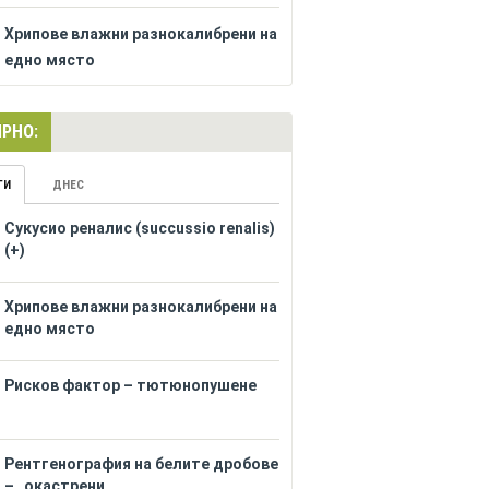
Хрипове влажни разнокалибрени на
едно място
РНО:
ГИ
ДНЕС
Сукусио реналис (succussio renalis)
(+)
Хрипове влажни разнокалибрени на
едно място
Рисков фактор – тютюнопушене
Рентгенография на белите дробове
– „окастрени...