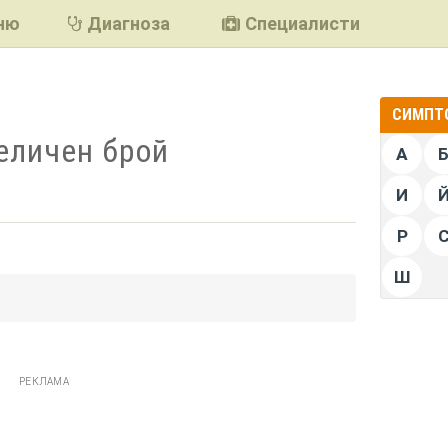
ню
Диагноза
Специалисти
СИМПТО
еличен брой
А
)
И
Р
Ш
подели
РЕКЛАМА