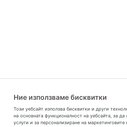
Ние използваме бисквитки
Hapche.bg НЕ е медицински, зравен или сроден специа
НЕ препоръчва медицински и други здравни и сро
Този уебсайт използва бисквитки и други технол
предназначена да служи само и единствено за справоч
на основната функционалност на уебсайта
,
за да
допълване на данните и за коригиране на неточности
вашето здраве! При поява на симптом(и) на заб
услуги и за персонализиране на маркетинговите
общоевропейс