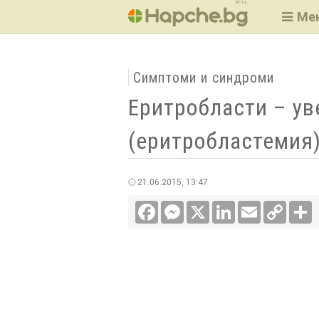
BETA
Ме
Симптоми и синдроми
Еритробласти – ув
(еритробластемия
21.06.2015, 13:47
Facebook
Messenger
X
LinkedIn
Email
Copy
С
Link