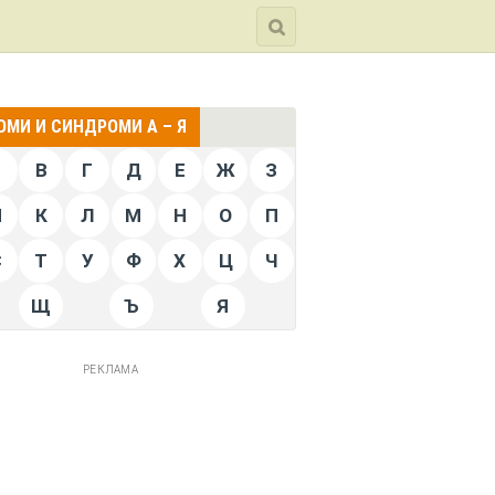
МИ И СИНДРОМИ А – Я
Б
В
Г
Д
Е
Ж
З
Й
К
Л
М
Н
О
П
С
Т
У
Ф
Х
Ц
Ч
Щ
Ъ
Я
РЕКЛАМА