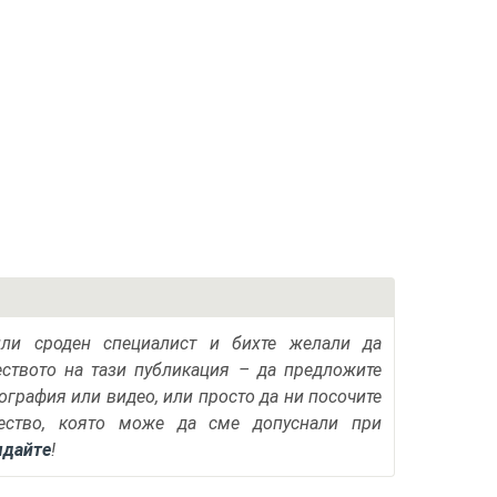
или сроден специалист и бихте желали да
еството на тази публикация – да предложите
тография или видео, или просто да ни посочите
ество, която може да сме допуснали при
ядайте
!