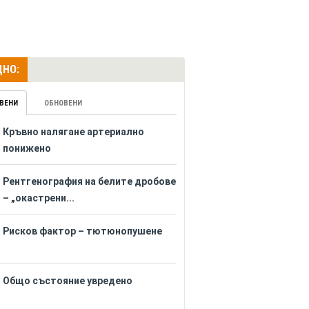
НО:
ВЕНИ
ОБНОВЕНИ
Кръвно налягане артериално
понижено
Рентгенография на белите дробове
– „окастрени...
Рисков фактор – тютюнопушене
Общо състояние увредено