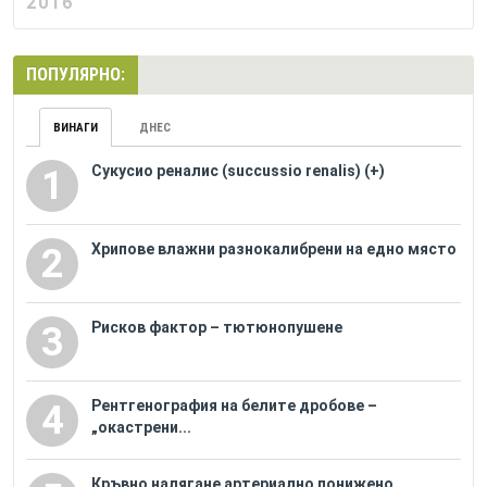
2016
ПОПУЛЯРНО:
ВИНАГИ
ДНЕС
Сукусио реналис (succussio renalis) (+)
1
Хрипове влажни разнокалибрени на едно място
2
Рисков фактор – тютюнопушене
3
Рентгенография на белите дробове –
4
„окастрени...
Кръвно налягане артериално понижено