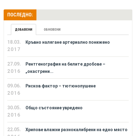
ПОСЛЕДНО:
ДОБАВЕНИ
ОБНОВЕНИ
18.03.
Кръвно налягане артериално понижено
2017
27.09.
Рентгенография на белите дробове –
2016
„окастрени...
09.06.
Рисков фактор – тютюнопушене
2016
30.05.
Общо състояние увредено
2016
22.05.
Хрипове влажни разнокалибрени на едно място