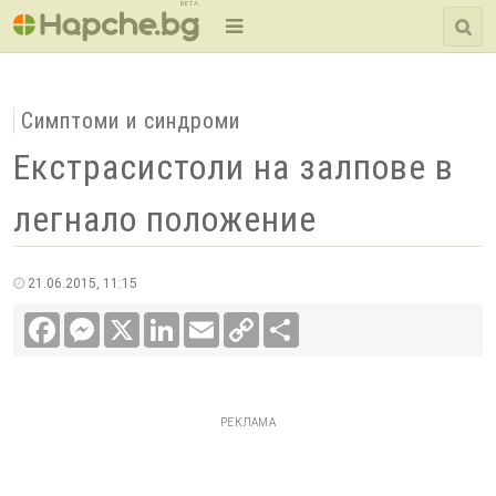
BETA
Симптоми и синдроми
Екстрасистоли на залпове в
легнало положение
21.06.2015, 11:15
Facebook
Messenger
X
LinkedIn
Email
Copy
Сподели
Link
РЕКЛАМА