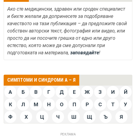
Ако сте медицински, здравен или сроден специалист
и бихте желали да допринесете за подобряване
качеството на тази публикация – да предложите свой
собствен авторски текст, фотография или видео, или
просто да ни посочите грешка от едно или друго
естество, която може да сме допуснали при
подготовката на материала,
заповядайте
!
СИМПТОМИ И СИНДРОМИ А – Я
А
Б
В
Г
Д
Е
Ж
З
И
Й
К
Л
М
Н
О
П
Р
С
Т
У
Ф
Х
Ц
Ч
Ш
Щ
Ъ
Я
РЕКЛАМА