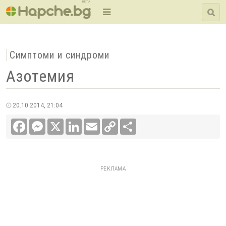
BETA
Симптоми и синдроми
Азотемия
20.10.2014, 21:04
Facebook
Messenger
X
LinkedIn
Email
Copy
Сподели
Link
РЕКЛАМА