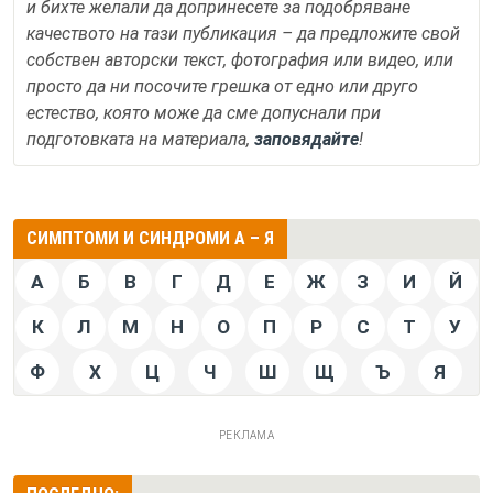
и бихте желали да допринесете за подобряване
качеството на тази публикация – да предложите свой
собствен авторски текст, фотография или видео, или
просто да ни посочите грешка от едно или друго
естество, която може да сме допуснали при
подготовката на материала,
заповядайте
!
СИМПТОМИ И СИНДРОМИ А – Я
А
Б
В
Г
Д
Е
Ж
З
И
Й
К
Л
М
Н
О
П
Р
С
Т
У
Ф
Х
Ц
Ч
Ш
Щ
Ъ
Я
РЕКЛАМА