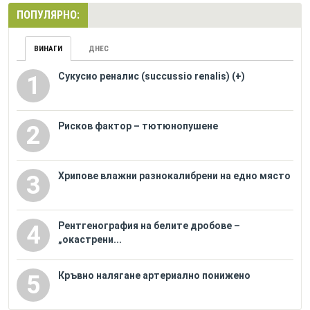
ПОПУЛЯРНО:
ВИНАГИ
ДНЕС
Сукусио реналис (succussio renalis) (+)
1
Рисков фактор – тютюнопушене
2
Хрипове влажни разнокалибрени на едно място
3
Рентгенография на белите дробове –
4
„окастрени...
Кръвно налягане артериално понижено
5