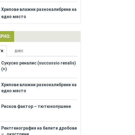
Хрипове влажни разнокалибрени на
едно място
РНО:
ГИ
ДНЕС
Сукусио реналис (succussio renalis)
(+)
Хрипове влажни разнокалибрени на
едно място
Рисков фактор – тютюнопушене
Рентгенография на белите дробове
– „окастрени...