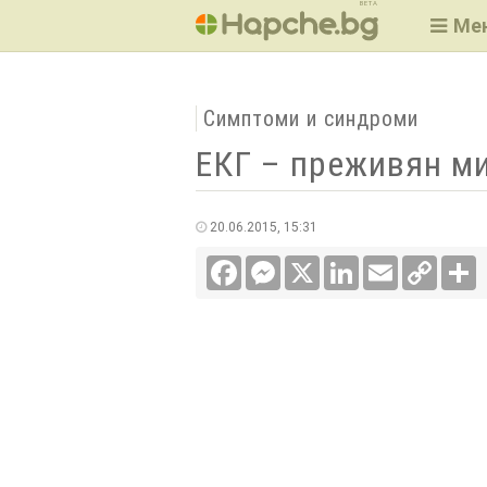
BETA
Ме
Симптоми и синдроми
ЕКГ – преживян м
20.06.2015, 15:31
Facebook
Messenger
X
LinkedIn
Email
Copy
С
Link