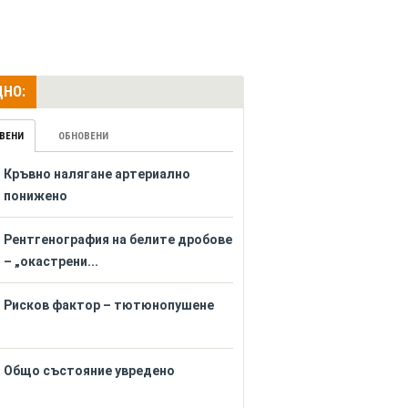
НО:
ВЕНИ
ОБНОВЕНИ
Кръвно налягане артериално
понижено
Рентгенография на белите дробове
– „окастрени...
Рисков фактор – тютюнопушене
Общо състояние увредено