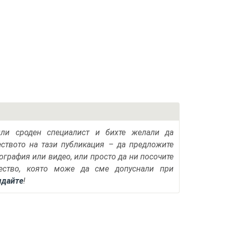
или сроден специалист и бихте желали да
еството на тази публикация – да предложите
тография или видео, или просто да ни посочите
ество, която може да сме допуснали при
ядайте
!