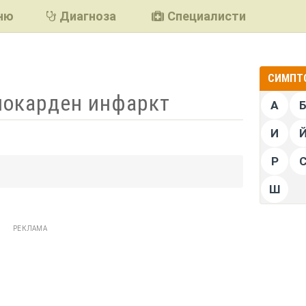
ню
Диагноза
Специалисти
СИМПТО
иокарден инфаркт
А
И
Р
подели
Ш
РЕКЛАМА