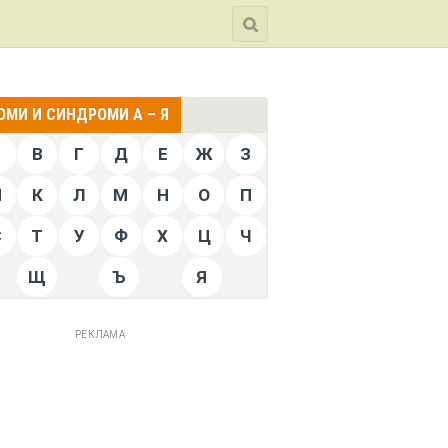
МИ И СИНДРОМИ А – Я
Б
В
Г
Д
Е
Ж
З
Й
К
Л
М
Н
О
П
С
Т
У
Ф
Х
Ц
Ч
Щ
Ъ
Я
РЕКЛАМА