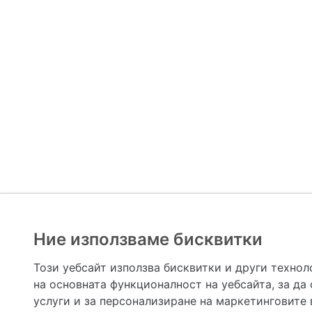
Ние използваме бисквитки
Hapche.bg НЕ е медицински, зравен или сроден специа
НЕ препоръчва медицински и други здравни и сро
Този уебсайт използва бисквитки и други технол
предназначена да служи само и единствено за справоч
на основната функционалност на уебсайта
,
за да
допълване на данните и за коригиране на неточности
вашето здраве! При поява на симптом(и) на заб
услуги и за персонализиране на маркетинговите
общоевропейс