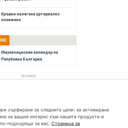
Кръвно налягане артериално
понижено
ЛНО
Имунизационен календар на
Република България
РЕКЛАМА
 услуга и НЕ осигурява диагноза и лечение. Hapche.bg
бавки. Информацията, публикувана в Hapche.bg, е
при сърфиране за следните цели:
за активиране
 при все че се полагат всички усилия за обновяване и
ане на вашия интерес към нашите продукти и
гностиката и самолечението могат да бъдат опасни за
като спешно, позвънете на денонощния безплатен
 по-подходящи за вас
.
Страница за
цинска помощ!