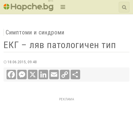
BETA
Симптоми и синдроми
ЕКГ – ляв патологичен тип
18.06.2015, 09:48
Facebook
Messenger
X
LinkedIn
Email
Copy
Сподели
Link
РЕКЛАМА