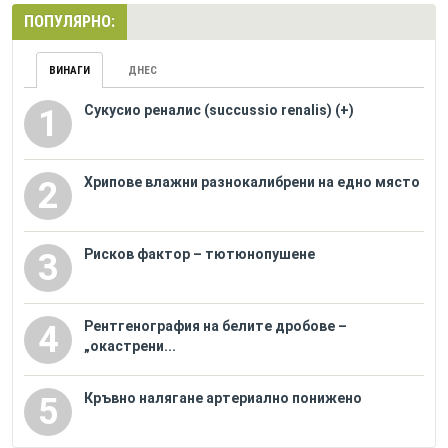
ПОПУЛЯРНО:
ВИНАГИ
ДНЕС
Сукусио реналис (succussio renalis) (+)
1
Хрипове влажни разнокалибрени на едно място
2
Рисков фактор – тютюнопушене
3
Рентгенография на белите дробове –
4
„окастрени...
Кръвно налягане артериално понижено
5