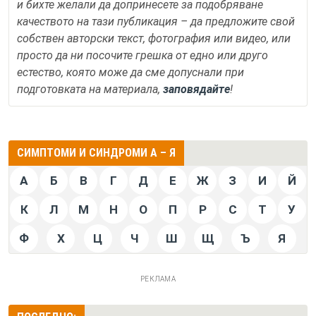
и бихте желали да допринесете за подобряване
качеството на тази публикация – да предложите свой
собствен авторски текст, фотография или видео, или
просто да ни посочите грешка от едно или друго
естество, която може да сме допуснали при
подготовката на материала,
заповядайте
!
СИМПТОМИ И СИНДРОМИ А – Я
А
Б
В
Г
Д
Е
Ж
З
И
Й
К
Л
М
Н
О
П
Р
С
Т
У
Ф
Х
Ц
Ч
Ш
Щ
Ъ
Я
РЕКЛАМА