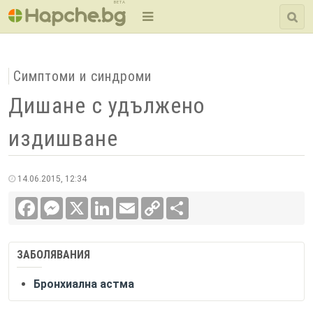
BETA
Симптоми и синдроми
Дишане с удължено
издишване
14.06.2015, 12:34
Facebook
Messenger
X
LinkedIn
Email
Copy
Сподели
Link
ЗАБОЛЯВАНИЯ
Бронхиална астма