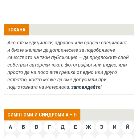
ПОКАНА
Ако сте медицински, здравен или сроден специалист
и бихте желали да допринесете за подобряване
качеството на тази публикация – да предложите свой
собствен авторски текст, фотография или видео, или
просто да ни посочите грешка от едно или друго
естество, която може да сме допуснали при
подготовката на материала,
заповядайте
!
СИМПТОМИ И СИНДРОМИ А – Я
А
Б
В
Г
Д
Е
Ж
З
И
Й