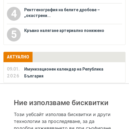
Рентгенография на белите дробове –
4
„окастрени...
Кръвно налягане артериално понижено
5
АКТУАЛНО
09.01.
Имунизационен календар на Република
2026
България
РЕКЛАМА
Ние използваме бисквитки
Този уебсайт използва бисквитки и други
технологии за проследяване, за да
Hapche.bg НЕ е медицински, зравен или сроден специалист и НЕ дава медицински
консултации и здравни съвети. Hapche.bg НЕ се явява медицинска услуга и НЕ
подобри изживяването ви при сърфиране