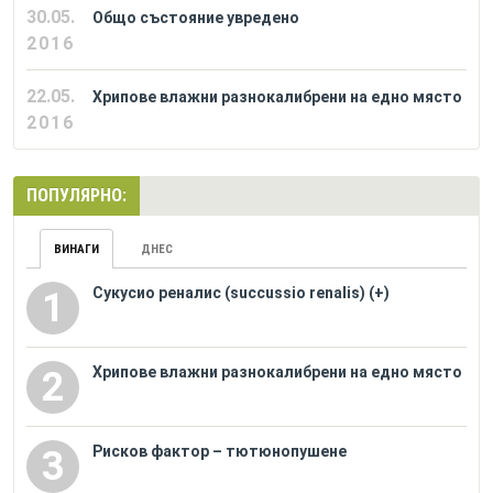
30.05.
Общо състояние увредено
2016
22.05.
Хрипове влажни разнокалибрени на едно място
2016
ПОПУЛЯРНО:
ВИНАГИ
ДНЕС
Сукусио реналис (succussio renalis) (+)
1
Хрипове влажни разнокалибрени на едно място
2
Рисков фактор – тютюнопушене
3