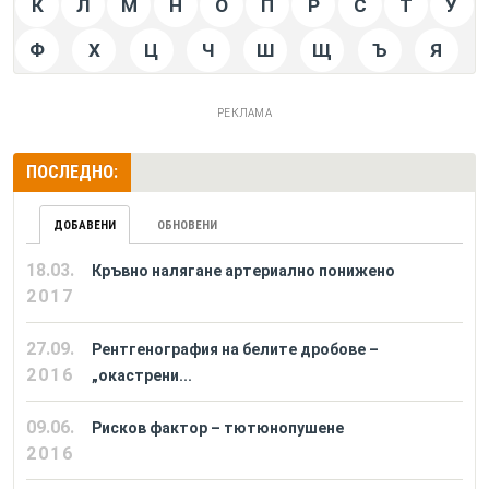
К
Л
М
Н
О
П
Р
С
Т
У
Ф
Х
Ц
Ч
Ш
Щ
Ъ
Я
РЕКЛАМА
ПОСЛЕДНО:
ДОБАВЕНИ
ОБНОВЕНИ
18.03.
Кръвно налягане артериално понижено
2017
27.09.
Рентгенография на белите дробове –
2016
„окастрени...
09.06.
Рисков фактор – тютюнопушене
2016