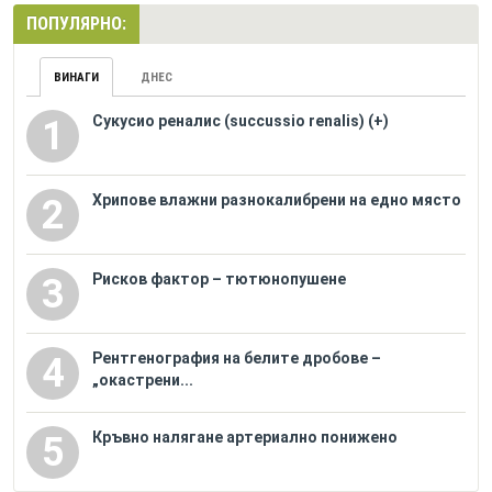
ПОПУЛЯРНО:
ВИНАГИ
ДНЕС
Сукусио реналис (succussio renalis) (+)
1
Хрипове влажни разнокалибрени на едно място
2
Рисков фактор – тютюнопушене
3
Рентгенография на белите дробове –
4
„окастрени...
Кръвно налягане артериално понижено
5