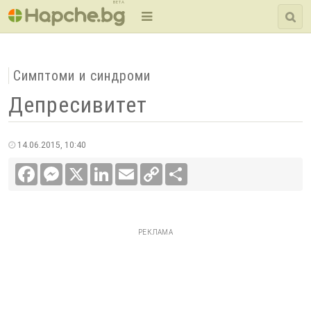
BETA
Симптоми и синдроми
Депресивитет
14.06.2015, 10:40
Facebook
Messenger
X
LinkedIn
Email
Copy
Сподели
Link
РЕКЛАМА