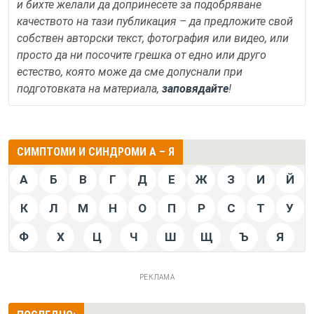
и бихте желали да допринесете за подобряване
качеството на тази публикация – да предложите свой
собствен авторски текст, фотография или видео, или
просто да ни посочите грешка от едно или друго
естество, която може да сме допуснали при
подготовката на материала,
заповядайте
!
СИМПТОМИ И СИНДРОМИ А – Я
А
Б
В
Г
Д
Е
Ж
З
И
Й
К
Л
М
Н
О
П
Р
С
Т
У
Ф
Х
Ц
Ч
Ш
Щ
Ъ
Я
РЕКЛАМА