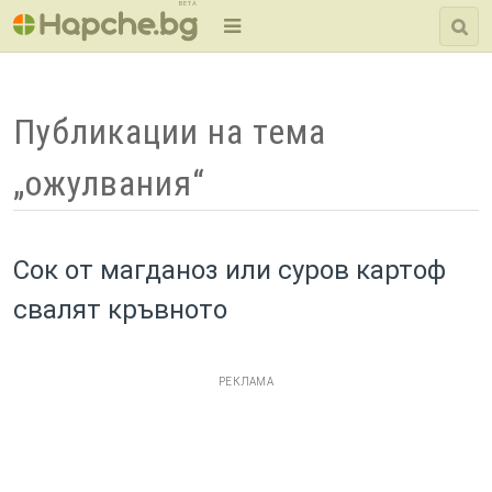
BETA
Публикации на тема
„ожулвания“
Сок от магданоз или суров картоф
свалят кръвното
РЕКЛАМА