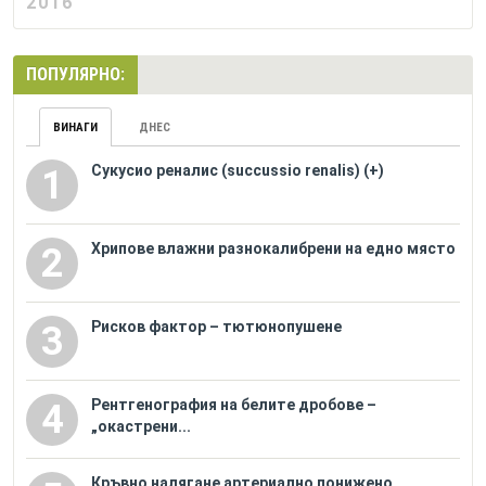
2016
ПОПУЛЯРНО:
ВИНАГИ
ДНЕС
Сукусио реналис (succussio renalis) (+)
1
Хрипове влажни разнокалибрени на едно място
2
Рисков фактор – тютюнопушене
3
Рентгенография на белите дробове –
4
„окастрени...
Кръвно налягане артериално понижено