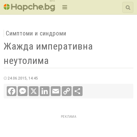
BETA
Симптоми и синдроми
Жажда императивна
неутолима
24.06.2015, 14:45
Facebook
Messenger
X
LinkedIn
Email
Copy
Сподели
Link
РЕКЛАМА