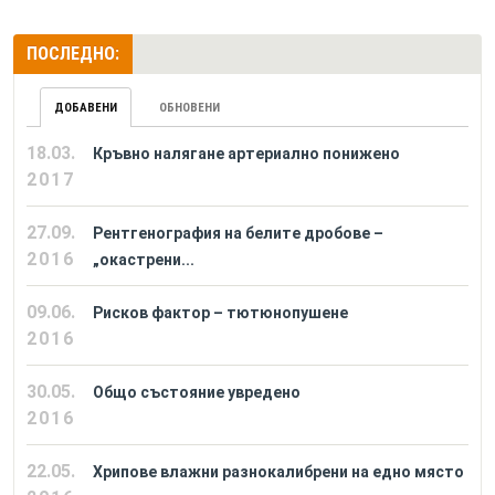
ПОСЛЕДНО:
ДОБАВЕНИ
ОБНОВЕНИ
18.03.
Кръвно налягане артериално понижено
2017
27.09.
Рентгенография на белите дробове –
2016
„окастрени...
09.06.
Рисков фактор – тютюнопушене
2016
30.05.
Общо състояние увредено
2016
22.05.
Хрипове влажни разнокалибрени на едно място