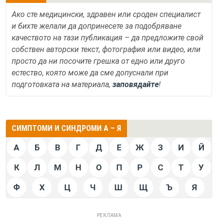
Ако сте медицински, здравен или сроден специалист
и бихте желали да допринесете за подобряване
качеството на тази публикация – да предложите свой
собствен авторски текст, фотография или видео, или
просто да ни посочите грешка от едно или друго
естество, която може да сме допуснали при
подготовката на материала,
заповядайте
!
СИМПТОМИ И СИНДРОМИ А – Я
А
Б
В
Г
Д
Е
Ж
З
И
Й
К
Л
М
Н
О
П
Р
С
Т
У
Ф
Х
Ц
Ч
Ш
Щ
Ъ
Я
РЕКЛАМА