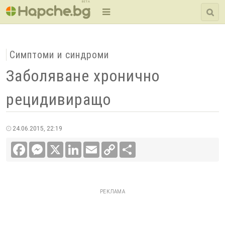
BETA
Симптоми и синдроми
Заболяване хронично
рецидивиращо
24.06.2015, 22:19
Facebook
Messenger
X
LinkedIn
Email
Copy
Сподели
Link
РЕКЛАМА