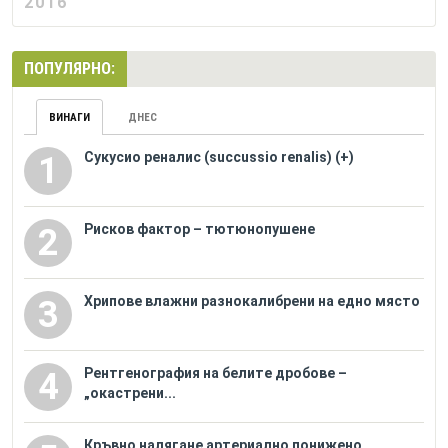
2016
ПОПУЛЯРНО:
ВИНАГИ
ДНЕС
Сукусио реналис (succussio renalis) (+)
1
Рисков фактор – тютюнопушене
2
Хрипове влажни разнокалибрени на едно място
3
Рентгенография на белите дробове –
4
„окастрени...
Кръвно налягане артериално понижено