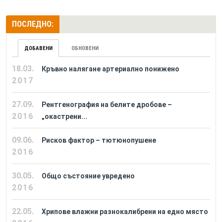
ПОСЛЕДНО:
ДОБАВЕНИ
ОБНОВЕНИ
18.03.
Кръвно налягане артериално понижено
2017
27.09.
Рентгенография на белите дробове –
2016
„окастрени...
09.06.
Рисков фактор – тютюнопушене
2016
30.05.
Общо състояние увредено
2016
22.05.
Хрипове влажни разнокалибрени на едно място