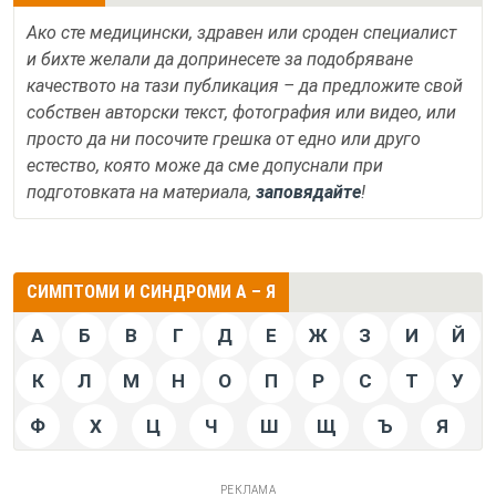
Ако сте медицински, здравен или сроден специалист
и бихте желали да допринесете за подобряване
качеството на тази публикация – да предложите свой
собствен авторски текст, фотография или видео, или
просто да ни посочите грешка от едно или друго
естество, която може да сме допуснали при
подготовката на материала,
заповядайте
!
СИМПТОМИ И СИНДРОМИ А – Я
А
Б
В
Г
Д
Е
Ж
З
И
Й
К
Л
М
Н
О
П
Р
С
Т
У
Ф
Х
Ц
Ч
Ш
Щ
Ъ
Я
РЕКЛАМА