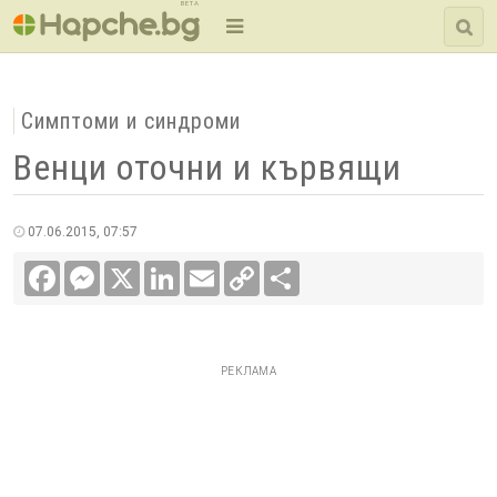
BETA
Симптоми и синдроми
Венци оточни и кървящи
07.06.2015, 07:57
Facebook
Messenger
X
LinkedIn
Email
Copy
Сподели
Link
РЕКЛАМА