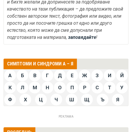
и бихте желали да допринесете за подобряване
качеството на тази публикация – да предложите свой
собствен авторски текст, фотография или видео, или
просто да ни посочите грешка от едно или друго
естество, която може да сме допуснали при
подготовката на материала,
заповядайте
!
СИМПТОМИ И СИНДРОМИ А – Я
А
Б
В
Г
Д
Е
Ж
З
И
Й
К
Л
М
Н
О
П
Р
С
Т
У
Ф
Х
Ц
Ч
Ш
Щ
Ъ
Я
РЕКЛАМА