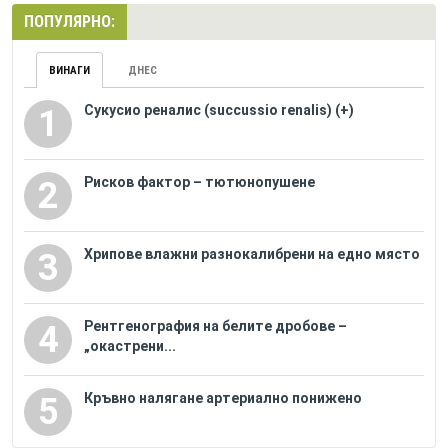
ПОПУЛЯРНО:
ВИНАГИ
ДНЕС
Сукусио реналис (succussio renalis) (+)
1
Рисков фактор – тютюнопушене
2
Хрипове влажни разнокалибрени на едно място
3
Рентгенография на белите дробове –
4
„окастрени...
Кръвно налягане артериално понижено
5