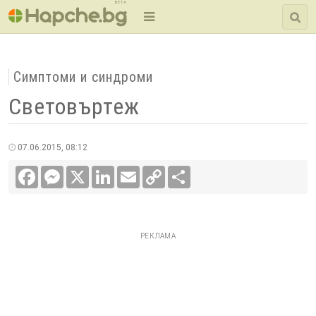
BETA
Симптоми и синдроми
Световъртеж
07.06.2015, 08:12
Facebook
Messenger
X
LinkedIn
Email
Copy
Сподели
Link
РЕКЛАМА