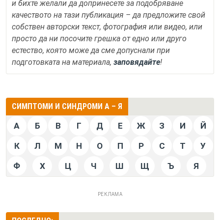
и бихте желали да допринесете за подобряване
качеството на тази публикация – да предложите свой
собствен авторски текст, фотография или видео, или
просто да ни посочите грешка от едно или друго
естество, която може да сме допуснали при
подготовката на материала,
заповядайте
!
СИМПТОМИ И СИНДРОМИ А – Я
А
Б
В
Г
Д
Е
Ж
З
И
Й
К
Л
М
Н
О
П
Р
С
Т
У
Ф
Х
Ц
Ч
Ш
Щ
Ъ
Я
РЕКЛАМА