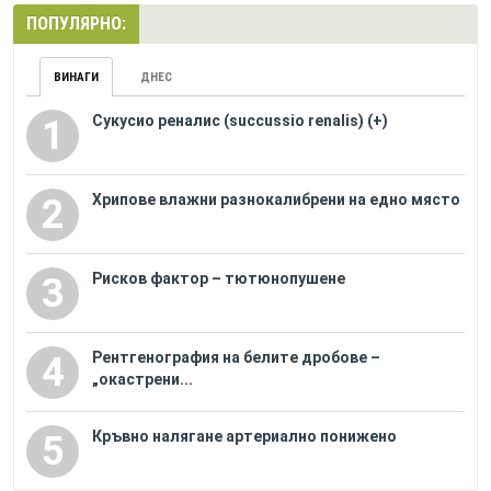
ПОПУЛЯРНО:
ВИНАГИ
ДНЕС
Сукусио реналис (succussio renalis) (+)
1
Хрипове влажни разнокалибрени на едно място
2
Рисков фактор – тютюнопушене
3
Рентгенография на белите дробове –
4
„окастрени...
Кръвно налягане артериално понижено
5