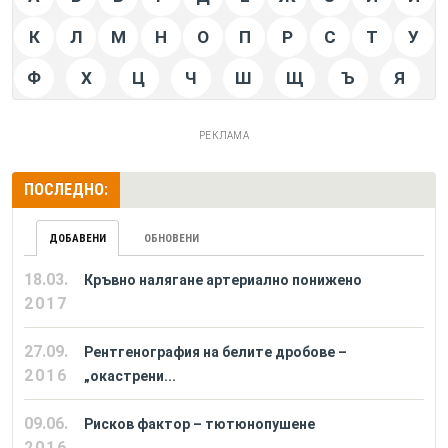
К
Л
М
Н
О
П
Р
С
Т
У
Ф
Х
Ц
Ч
Ш
Щ
Ъ
Я
РЕКЛАМА
ПОСЛЕДНО:
ДОБАВЕНИ
ОБНОВЕНИ
18.03.
Кръвно налягане артериално понижено
2017
27.09.
Рентгенография на белите дробове –
2016
„окастрени...
09.06.
Рисков фактор – тютюнопушене
2016