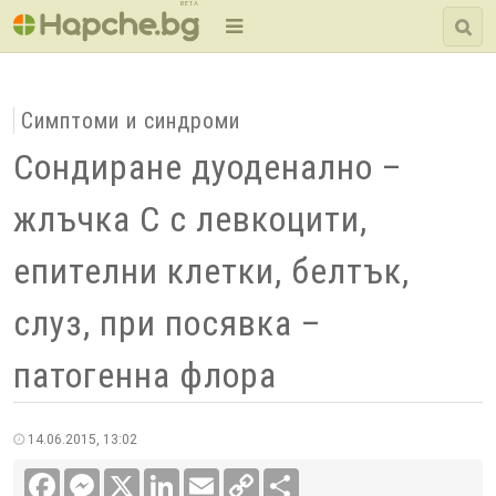
BETA
Симптоми и синдроми
Сондиране дуоденално –
жлъчка C с левкоцити,
епителни клетки, белтък,
слуз, при посявка –
патогенна флора
14.06.2015, 13:02
Facebook
Messenger
X
LinkedIn
Email
Copy
Сподели
Link