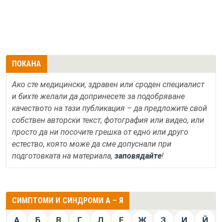
ПОКАНА
Ако сте медицински, здравен или сроден специалист
и бихте желали да допринесете за подобряване
качеството на тази публикация – да предложите свой
собствен авторски текст, фотография или видео, или
просто да ни посочите грешка от едно или друго
естество, която може да сме допуснали при
подготовката на материала,
заповядайте
!
СИМПТОМИ И СИНДРОМИ А – Я
А
Б
В
Г
Д
Е
Ж
З
И
Й