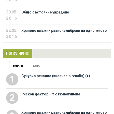
30.05.
Общо състояние увредено
2016
22.05.
Хрипове влажни разнокалибрени на едно място
2016
ПОПУЛЯРНО:
ВИНАГИ
ДНЕС
Сукусио реналис (succussio renalis) (+)
1
Рисков фактор – тютюнопушене
2
Хрипове влажни разнокалибрени на едно място