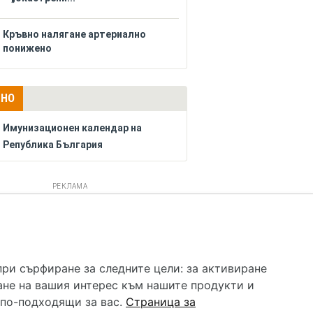
Кръвно налягане артериално
понижено
ЛНО
Имунизационен календар на
Република България
РЕКЛАМА
 услуга и НЕ осигурява диагноза и лечение. Hapche.bg
бавки. Информацията, публикувана в Hapche.bg, е
при сърфиране за следните цели:
за активиране
 при все че се полагат всички усилия за обновяване и
ане на вашия интерес към нашите продукти и
гностиката и самолечението могат да бъдат опасни за
като спешно, позвънете на денонощния безплатен
 по-подходящи за вас
.
Страница за
цинска помощ!