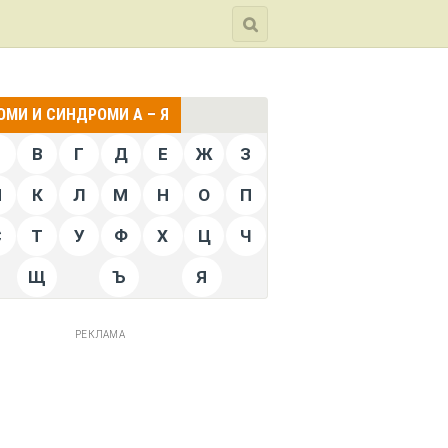
МИ И СИНДРОМИ А – Я
Б
В
Г
Д
Е
Ж
З
Й
К
Л
М
Н
О
П
С
Т
У
Ф
Х
Ц
Ч
Щ
Ъ
Я
РЕКЛАМА