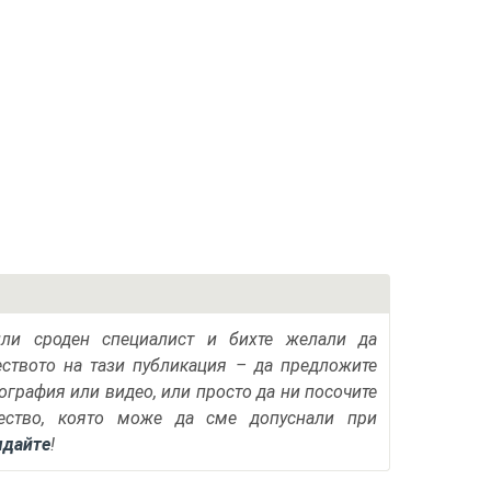
или сроден специалист и бихте желали да
еството на тази публикация – да предложите
тография или видео, или просто да ни посочите
ество, която може да сме допуснали при
ядайте
!