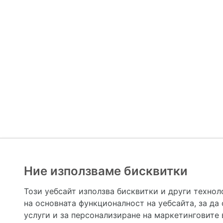
Ние използваме бисквитки
Hapche.bg НЕ е медицински, зравен или сроден специа
НЕ препоръчва медицински и други здравни и сро
Този уебсайт използва бисквитки и други технол
предназначена да служи само и единствено за справоч
на основната функционалност на уебсайта
,
за да
допълване на данните и за коригиране на неточности
вашето здраве! При поява на симптом(и) на заб
услуги и за персонализиране на маркетинговите
общоевропейс