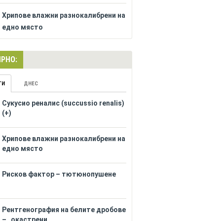
Хрипове влажни разнокалибрени на
едно място
РНО:
ГИ
ДНЕС
Сукусио реналис (succussio renalis)
(+)
Хрипове влажни разнокалибрени на
едно място
Рисков фактор – тютюнопушене
Рентгенография на белите дробове
– „окастрени...