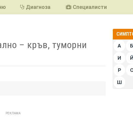
ню
Диагноза
Специалисти
СИМПТО
лно – кръв, туморни
А
И
Р
Ш
подели
РЕКЛАМА