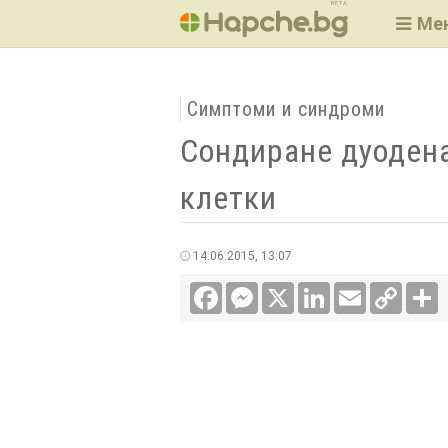
BETA
Ме
Симптоми и синдроми
Сондиране дуодена
клетки
14.06.2015, 13:07
Facebook
Messenger
X
LinkedIn
Email
Copy
С
Link