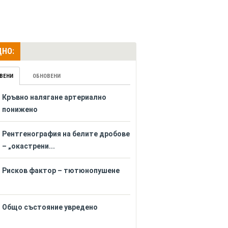
НО:
ВЕНИ
ОБНОВЕНИ
Кръвно налягане артериално
понижено
Рентгенография на белите дробове
– „окастрени...
Рисков фактор – тютюнопушене
Общо състояние увредено