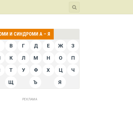
МИ И СИНДРОМИ А – Я
Б
В
Г
Д
Е
Ж
З
Й
К
Л
М
Н
О
П
С
Т
У
Ф
Х
Ц
Ч
Щ
Ъ
Я
РЕКЛАМА