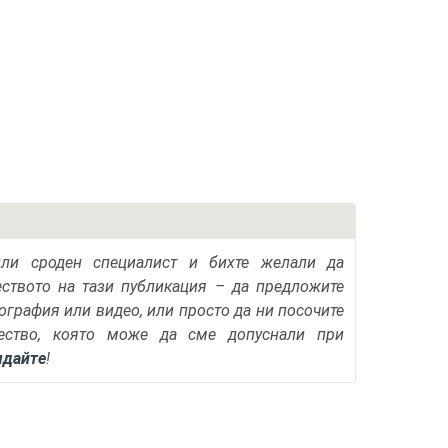
или сроден специалист и бихте желали да
еството на тази публикация – да предложите
тография или видео, или просто да ни посочите
ество, която може да сме допуснали при
ядайте
!