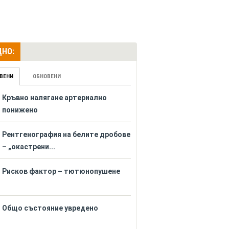
НО:
ВЕНИ
ОБНОВЕНИ
Кръвно налягане артериално
понижено
Рентгенография на белите дробове
– „окастрени...
Рисков фактор – тютюнопушене
Общо състояние увредено