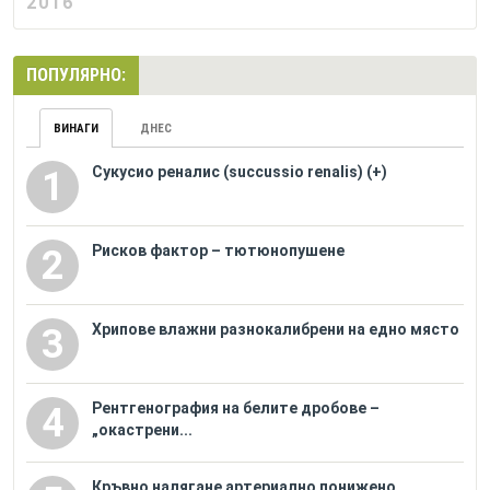
2016
ПОПУЛЯРНО:
ВИНАГИ
ДНЕС
Сукусио реналис (succussio renalis) (+)
1
Рисков фактор – тютюнопушене
2
Хрипове влажни разнокалибрени на едно място
3
Рентгенография на белите дробове –
4
„окастрени...
Кръвно налягане артериално понижено