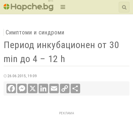
BETA
Симптоми и синдроми
Период инкубационен от 30
min до 4 – 12 h
26.06.2015, 19:09
Facebook
Messenger
X
LinkedIn
Email
Copy
Сподели
Link
РЕКЛАМА