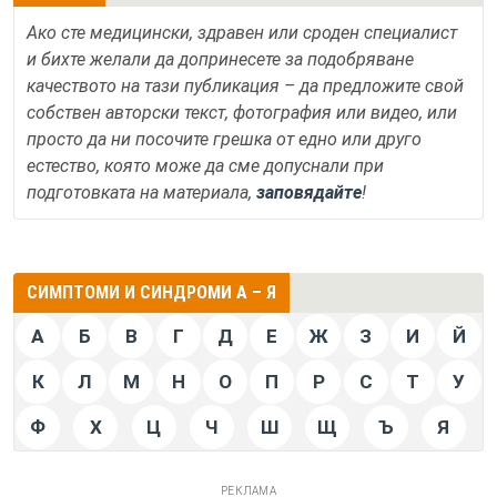
Ако сте медицински, здравен или сроден специалист
и бихте желали да допринесете за подобряване
качеството на тази публикация – да предложите свой
собствен авторски текст, фотография или видео, или
просто да ни посочите грешка от едно или друго
естество, която може да сме допуснали при
подготовката на материала,
заповядайте
!
СИМПТОМИ И СИНДРОМИ А – Я
А
Б
В
Г
Д
Е
Ж
З
И
Й
К
Л
М
Н
О
П
Р
С
Т
У
Ф
Х
Ц
Ч
Ш
Щ
Ъ
Я
РЕКЛАМА