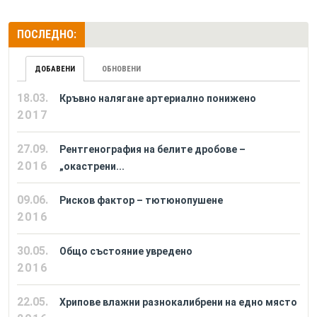
ПОСЛЕДНО:
ДОБАВЕНИ
ОБНОВЕНИ
18.03.
Кръвно налягане артериално понижено
2017
27.09.
Рентгенография на белите дробове –
2016
„окастрени...
09.06.
Рисков фактор – тютюнопушене
2016
30.05.
Общо състояние увредено
2016
22.05.
Хрипове влажни разнокалибрени на едно място