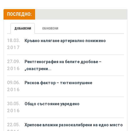
ПОСЛЕДНО:
ДОБАВЕНИ
ОБНОВЕНИ
18.03.
Кръвно налягане артериално понижено
2017
27.09.
Рентгенография на белите дробове –
2016
„окастрени...
09.06.
Рисков фактор – тютюнопушене
2016
30.05.
Общо състояние увредено
2016
22.05.
Хрипове влажни разнокалибрени на едно място