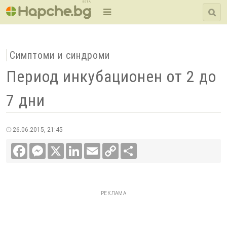
BETA
Симптоми и синдроми
Период инкубационен от 2 до
7 дни
26.06.2015, 21:45
Facebook
Messenger
X
LinkedIn
Email
Copy
Сподели
Link
РЕКЛАМА