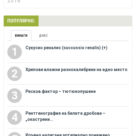
2016
ПОПУЛЯРНО:
ВИНАГИ
ДНЕС
Сукусио реналис (succussio renalis) (+)
1
Хрипове влажни разнокалибрени на едно място
2
Рисков фактор – тютюнопушене
3
Рентгенография на белите дробове –
4
„окастрени...
Кръвно налягане артериално понижено