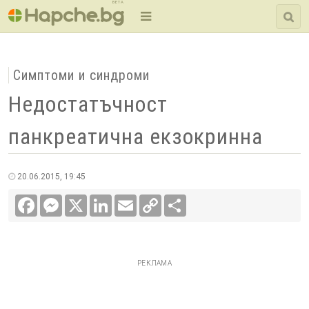
BETA
Симптоми и синдроми
Недостатъчност
панкреатична екзокринна
20.06.2015, 19:45
Facebook
Messenger
X
LinkedIn
Email
Copy
Сподели
Link
РЕКЛАМА