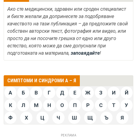
Ако сте медицински, здравен или сроден специалист
и бихте желали да допринесете за подобряване
качеството на тази публикация – да предложите свой
собствен авторски текст, фотография или видео, или
просто да ни посочите грешка от едно или друго
естество, която може да сме допуснали при
подготовката на материала,
заповядайте
!
СИМПТОМИ И СИНДРОМИ А – Я
А
Б
В
Г
Д
Е
Ж
З
И
Й
К
Л
М
Н
О
П
Р
С
Т
У
Ф
Х
Ц
Ч
Ш
Щ
Ъ
Я
РЕКЛАМА