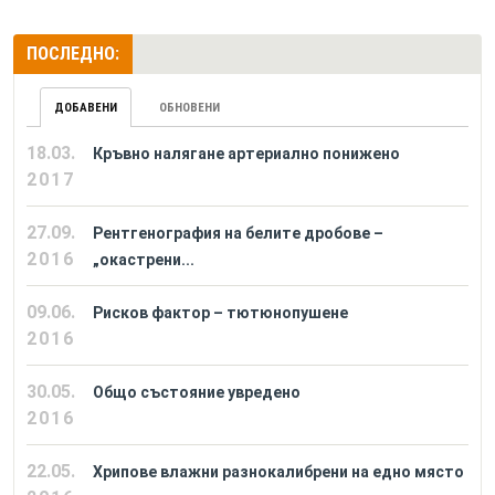
ПОСЛЕДНО:
ДОБАВЕНИ
ОБНОВЕНИ
18.03.
Кръвно налягане артериално понижено
2017
27.09.
Рентгенография на белите дробове –
2016
„окастрени...
09.06.
Рисков фактор – тютюнопушене
2016
30.05.
Общо състояние увредено
2016
22.05.
Хрипове влажни разнокалибрени на едно място