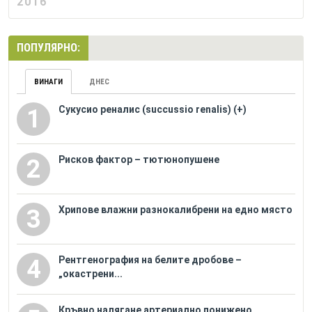
2016
ПОПУЛЯРНО:
ВИНАГИ
ДНЕС
Сукусио реналис (succussio renalis) (+)
1
Рисков фактор – тютюнопушене
2
Хрипове влажни разнокалибрени на едно място
3
Рентгенография на белите дробове –
4
„окастрени...
Кръвно налягане артериално понижено