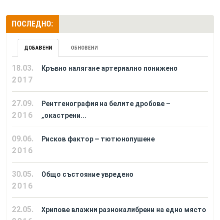
ПОСЛЕДНО:
ДОБАВЕНИ
ОБНОВЕНИ
18.03.
Кръвно налягане артериално понижено
2017
27.09.
Рентгенография на белите дробове –
2016
„окастрени...
09.06.
Рисков фактор – тютюнопушене
2016
30.05.
Общо състояние увредено
2016
22.05.
Хрипове влажни разнокалибрени на едно място