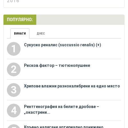
2016
ПОПУЛЯРНО:
ВИНАГИ
ДНЕС
Сукусио реналис (succussio renalis) (+)
1
Рисков фактор – тютюнопушене
2
Хрипове влажни разнокалибрени на едно място
3
Рентгенография на белите дробове –
4
„окастрени...
Кръвно налягане артериално понижено