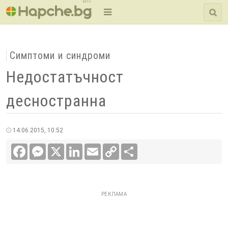
BETA
Симптоми и синдроми
Недостатъчност
десностранна
14.06.2015, 10:52
Facebook
Messenger
X
LinkedIn
Email
Copy
Сподели
Link
РЕКЛАМА