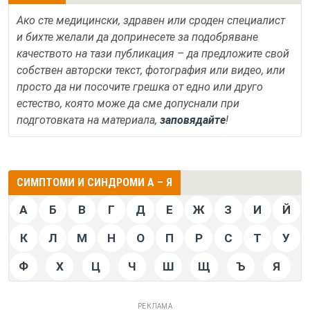
Ако сте медицински, здравен или сроден специалист
и бихте желали да допринесете за подобряване
качеството на тази публикация – да предложите свой
собствен авторски текст, фотография или видео, или
просто да ни посочите грешка от едно или друго
естество, която може да сме допуснали при
подготовката на материала,
заповядайте
!
СИМПТОМИ И СИНДРОМИ А – Я
А
Б
В
Г
Д
Е
Ж
З
И
Й
К
Л
М
Н
О
П
Р
С
Т
У
Ф
Х
Ц
Ч
Ш
Щ
Ъ
Я
РЕКЛАМА