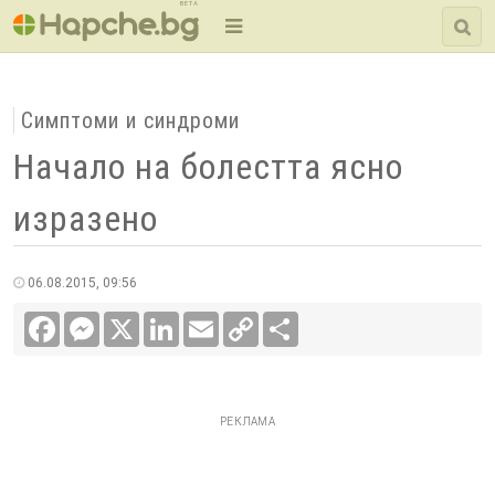
BETA
Симптоми и синдроми
Начало на болестта ясно
изразено
06.08.2015, 09:56
Facebook
Messenger
X
LinkedIn
Email
Copy
Сподели
Link
РЕКЛАМА