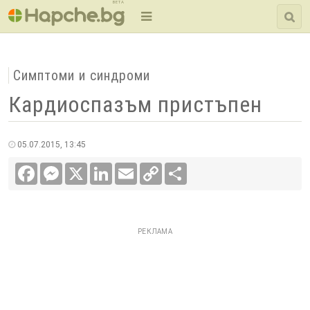
BETA
Симптоми и синдроми
Кардиоспазъм пристъпен
05.07.2015, 13:45
Facebook
Messenger
X
LinkedIn
Email
Copy
Сподели
Link
РЕКЛАМА