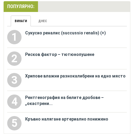
ПОПУЛЯРНО:
ВИНАГИ
ДНЕС
Сукусио реналис (succussio renalis) (+)
1
Рисков фактор – тютюнопушене
2
Хрипове влажни разнокалибрени на едно място
3
Рентгенография на белите дробове –
4
„окастрени...
Кръвно налягане артериално понижено
5