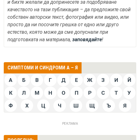
и бихте желали да допринесете за подобряване
качеството на тази публикация – да предложите свой
собствен авторски текст, фотография или видео, или
просто да ни посочите грешка от едно или друго
естество, която може да сме допуснали при
подготовката на материала,
заповядайте
!
СИМПТОМИ И СИНДРОМИ А – Я
А
Б
В
Г
Д
Е
Ж
З
И
Й
К
Л
М
Н
О
П
Р
С
Т
У
Ф
Х
Ц
Ч
Ш
Щ
Ъ
Я
РЕКЛАМА