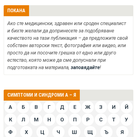
ПОКАНА
Ако сте медицински, здравен или сроден специалист
и бихте желали да допринесете за подобряване
качеството на тази публикация – да предложите свой
собствен авторски текст, фотография или видео, или
просто да ни посочите грешка от едно или друго
естество, която може да сме допуснали при
подготовката на материала,
заповядайте
!
СИМПТОМИ И СИНДРОМИ А – Я
А
Б
В
Г
Д
Е
Ж
З
И
Й
К
Л
М
Н
О
П
Р
С
Т
У
Ф
Х
Ц
Ч
Ш
Щ
Ъ
Я