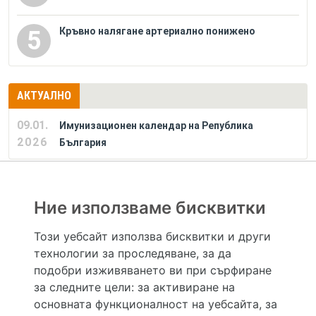
Кръвно налягане артериално понижено
5
АКТУАЛНО
09.01.
Имунизационен календар на Република
2026
България
РЕКЛАМА
Ние използваме бисквитки
Този уебсайт използва бисквитки и други
технологии за проследяване, за да
Hapche.bg НЕ е медицински, зравен или сроден специалист и НЕ дава медицински
консултации и здравни съвети. Hapche.bg НЕ се явява медицинска услуга и НЕ
подобри изживяването ви при сърфиране
осигурява диагноза и лечение. Hapche.bg НЕ препоръчва медицински и други здравни и
за следните цели:
за активиране на
сродни специалисти и заведения. Hapche.bg НЕ търгува с лекарствени продукти и
хранителни добавки. Информацията, публикувана в Hapche.bg, е предназначена да служи
основната функционалност на уебсайта
,
за
само и единствено за справочни цели. Същата се предоставя без всякаква гаранция за