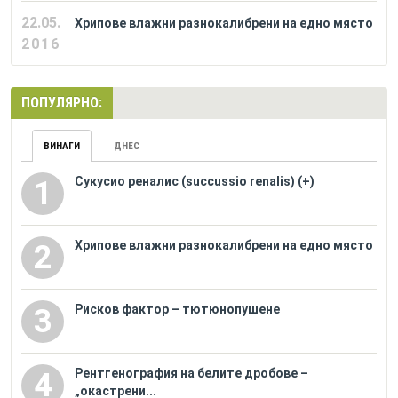
22.05.
Хрипове влажни разнокалибрени на едно място
2016
ПОПУЛЯРНО:
ВИНАГИ
ДНЕС
Сукусио реналис (succussio renalis) (+)
1
Хрипове влажни разнокалибрени на едно място
2
Рисков фактор – тютюнопушене
3
Рентгенография на белите дробове –
4
„окастрени...