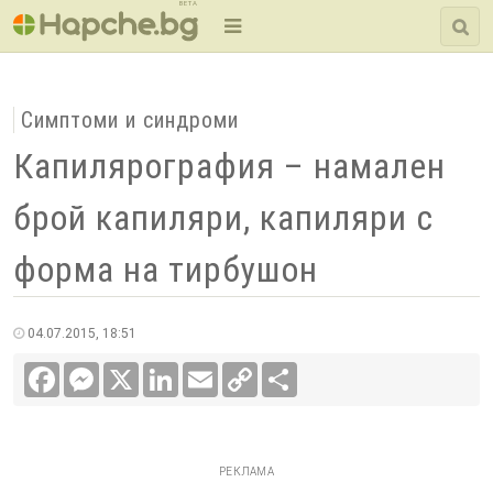
BETA
Симптоми и синдроми
Капилярография – намален
брой капиляри, капиляри с
форма на тирбушон
04.07.2015, 18:51
Facebook
Messenger
X
LinkedIn
Email
Copy
Сподели
Link
РЕКЛАМА