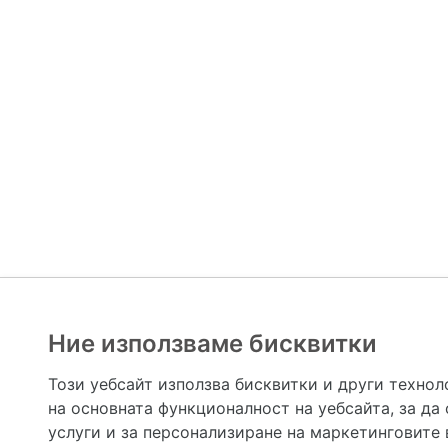
Ние използваме бисквитки
Hapche.bg НЕ е медицински, зравен или сроден специа
НЕ препоръчва медицински и други здравни и сро
Този уебсайт използва бисквитки и други технол
предназначена да служи само и единствено за справоч
на основната функционалност на уебсайта
,
за да
допълване на данните и за коригиране на неточности
вашето здраве! При поява на симптом(и) на заб
услуги и за персонализиране на маркетинговите
общоевропейс