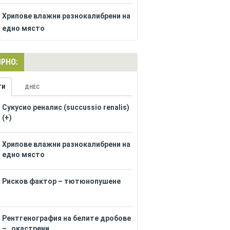
Хрипове влажни разнокалибрени на
едно място
РНО:
ГИ
ДНЕС
Сукусио реналис (succussio renalis)
(+)
Хрипове влажни разнокалибрени на
едно място
Рисков фактор – тютюнопушене
Рентгенография на белите дробове
– „окастрени...