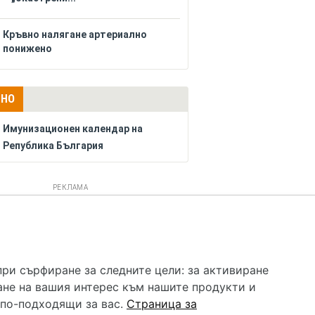
Кръвно налягане артериално
понижено
ЛНО
Имунизационен календар на
Република България
РЕКЛАМА
 услуга и НЕ осигурява диагноза и лечение. Hapche.bg
бавки. Информацията, публикувана в Hapche.bg, е
при сърфиране за следните цели:
за активиране
 при все че се полагат всички усилия за обновяване и
ане на вашия интерес към нашите продукти и
гностиката и самолечението могат да бъдат опасни за
като спешно, позвънете на денонощния безплатен
 по-подходящи за вас
.
Страница за
цинска помощ!