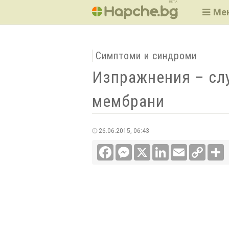
BETA
Ме
Симптоми и синдроми
Изпражнения – сл
мембрани
26.06.2015, 06:43
Facebook
Messenger
X
LinkedIn
Email
Copy
С
Link