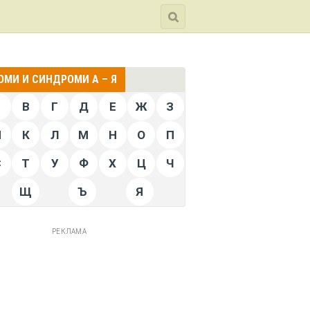
МИ И СИНДРОМИ А – Я
Б
В
Г
Д
Е
Ж
З
Й
К
Л
М
Н
О
П
С
Т
У
Ф
Х
Ц
Ч
Щ
Ъ
Я
РЕКЛАМА