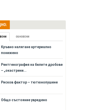
НО:
ВЕНИ
ОБНОВЕНИ
Кръвно налягане артериално
понижено
Рентгенография на белите дробове
– „окастрени...
Рисков фактор – тютюнопушене
Общо състояние увредено