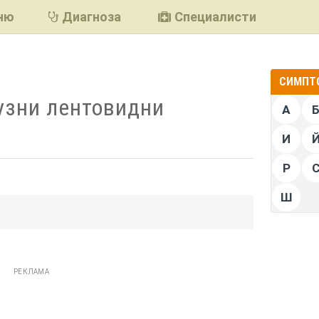
ню
Диагноза
Специалисти
СИМПТО
узни лентовидни
А
И
Р
Ш
подели
РЕКЛАМА