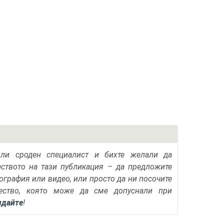
или сроден специалист и бихте желали да
еството на тази публикация – да предложите
тография или видео, или просто да ни посочите
ество, която може да сме допуснали при
ядайте
!