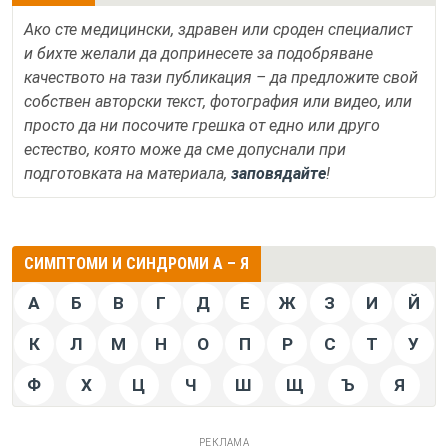
Ако сте медицински, здравен или сроден специалист
и бихте желали да допринесете за подобряване
качеството на тази публикация – да предложите свой
собствен авторски текст, фотография или видео, или
просто да ни посочите грешка от едно или друго
естество, която може да сме допуснали при
подготовката на материала,
заповядайте
!
СИМПТОМИ И СИНДРОМИ А – Я
А
Б
В
Г
Д
Е
Ж
З
И
Й
К
Л
М
Н
О
П
Р
С
Т
У
Ф
Х
Ц
Ч
Ш
Щ
Ъ
Я
РЕКЛАМА