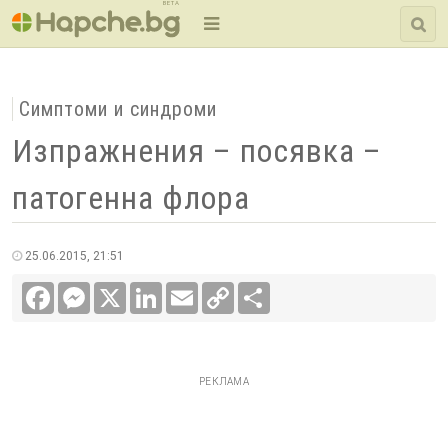
BETA
Симптоми и синдроми
Изпражнения – посявка –
патогенна флора
25.06.2015, 21:51
Facebook
Messenger
X
LinkedIn
Email
Copy
Сподели
Link
РЕКЛАМА