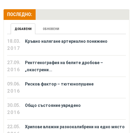
ПОСЛЕДНО:
ДОБАВЕНИ
ОБНОВЕНИ
18.03.
Кръвно налягане артериално понижено
2017
27.09.
Рентгенография на белите дробове –
2016
„окастрени...
09.06.
Рисков фактор – тютюнопушене
2016
30.05.
Общо състояние увредено
2016
22.05.
Хрипове влажни разнокалибрени на едно място