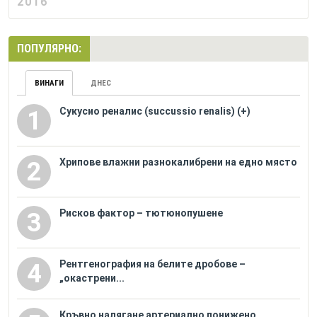
2016
ПОПУЛЯРНО:
ВИНАГИ
ДНЕС
Сукусио реналис (succussio renalis) (+)
1
Хрипове влажни разнокалибрени на едно място
2
Рисков фактор – тютюнопушене
3
Рентгенография на белите дробове –
4
„окастрени...
Кръвно налягане артериално понижено