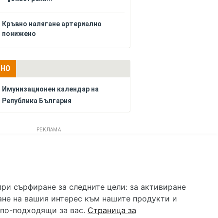
Кръвно налягане артериално
понижено
ЛНО
Имунизационен календар на
Република България
РЕКЛАМА
 услуга и НЕ осигурява диагноза и лечение. Hapche.bg
бавки. Информацията, публикувана в Hapche.bg, е
при сърфиране за следните цели:
за активиране
 при все че се полагат всички усилия за обновяване и
ане на вашия интерес към нашите продукти и
гностиката и самолечението могат да бъдат опасни за
като спешно, позвънете на денонощния безплатен
 по-подходящи за вас
.
Страница за
цинска помощ!