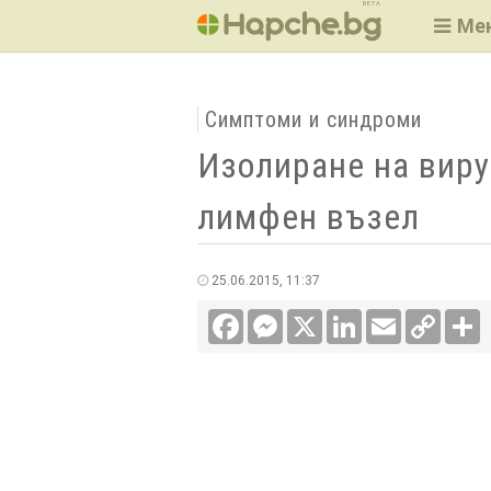
BETA
Ме
Симптоми и синдроми
Изолиране на виру
лимфен възел
25.06.2015, 11:37
Facebook
Messenger
X
LinkedIn
Email
Copy
С
Link