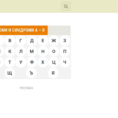
МИ И СИНДРОМИ А – Я
Б
В
Г
Д
Е
Ж
З
Й
К
Л
М
Н
О
П
С
Т
У
Ф
Х
Ц
Ч
Щ
Ъ
Я
РЕКЛАМА