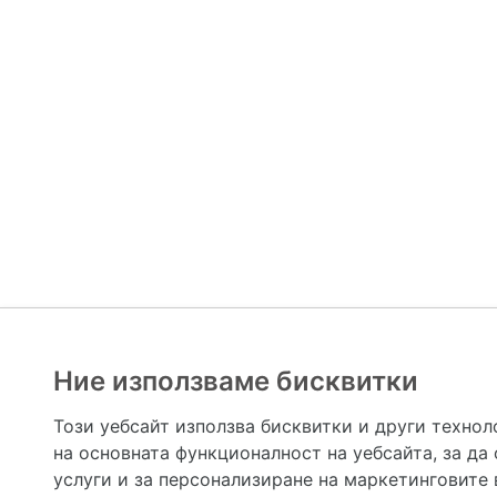
Ние използваме бисквитки
Hapche.bg НЕ е медицински, зравен или сроден специа
НЕ препоръчва медицински и други здравни и сро
Този уебсайт използва бисквитки и други технол
предназначена да служи само и единствено за справоч
на основната функционалност на уебсайта
,
за да
допълване на данните и за коригиране на неточности
вашето здраве! При поява на симптом(и) на заб
услуги и за персонализиране на маркетинговите
общоевропейс