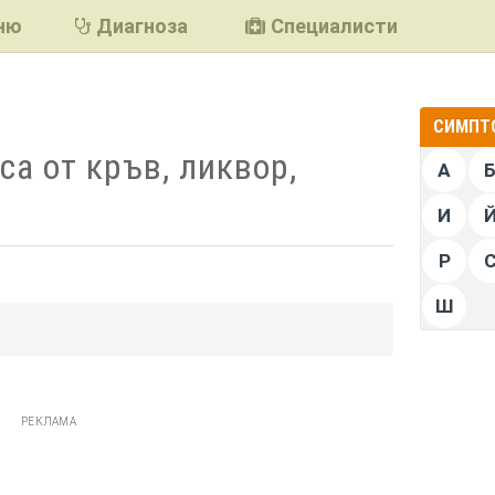
ню
Диагноза
Специалисти
СИМПТО
са от кръв, ликвор,
А
И
Р
Ш
подели
РЕКЛАМА