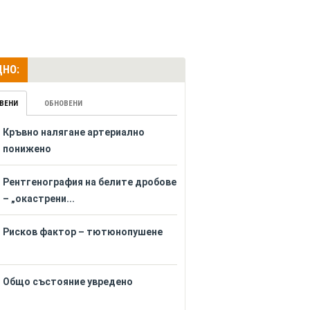
НО:
ВЕНИ
ОБНОВЕНИ
Кръвно налягане артериално
понижено
Рентгенография на белите дробове
– „окастрени...
Рисков фактор – тютюнопушене
Общо състояние увредено