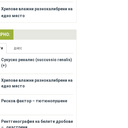
Хрипове влажни разнокалибрени на
едно място
РНО:
ГИ
ДНЕС
Сукусио реналис (succussio renalis)
(+)
Хрипове влажни разнокалибрени на
едно място
Рисков фактор – тютюнопушене
Рентгенография на белите дробове
– „окастрени...