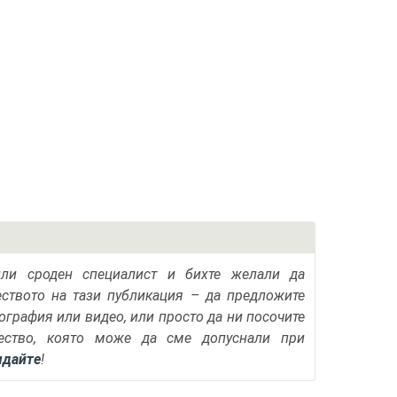
или сроден специалист и бихте желали да
еството на тази публикация – да предложите
тография или видео, или просто да ни посочите
ество, която може да сме допуснали при
ядайте
!