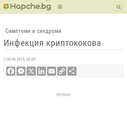
BETA
Симптоми и синдроми
Инфекция криптококова
26.06.2015, 22:29
Facebook
Messenger
X
LinkedIn
Email
Copy
Сподели
Link
РЕКЛАМА