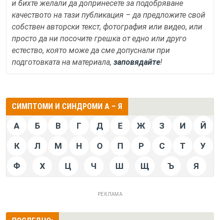
и бихте желали да допринесете за подобряване
качеството на тази публикация – да предложите свой
собствен авторски текст, фотография или видео, или
просто да ни посочите грешка от едно или друго
естество, която може да сме допуснали при
подготовката на материала,
заповядайте
!
СИМПТОМИ И СИНДРОМИ А – Я
А
Б
В
Г
Д
Е
Ж
З
И
Й
К
Л
М
Н
О
П
Р
С
Т
У
Ф
Х
Ц
Ч
Ш
Щ
Ъ
Я
РЕКЛАМА