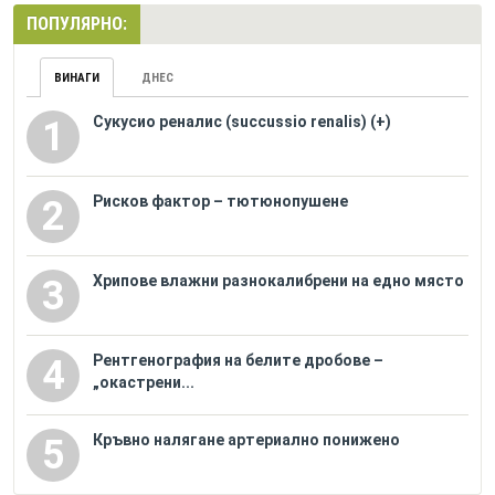
ПОПУЛЯРНО:
ВИНАГИ
ДНЕС
Сукусио реналис (succussio renalis) (+)
1
Рисков фактор – тютюнопушене
2
Хрипове влажни разнокалибрени на едно място
3
Рентгенография на белите дробове –
4
„окастрени...
Кръвно налягане артериално понижено
5