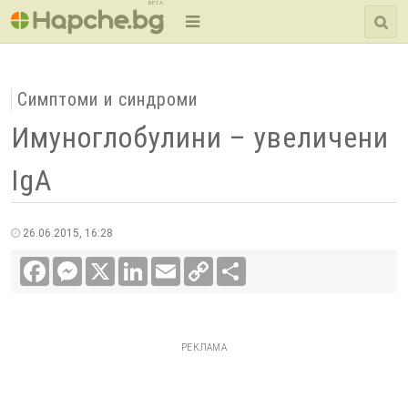
BETA
Симптоми и синдроми
Имуноглобулини – увеличени
IgA
26.06.2015, 16:28
Facebook
Messenger
X
LinkedIn
Email
Copy
Сподели
Link
РЕКЛАМА