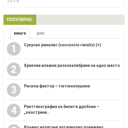
2016
ПОПУЛЯРНО:
ВИНАГИ
ДНЕС
Сукусио реналис (succussio renalis) (+)
1
Хрипове влажни разнокалибрени на едно място
2
Рисков фактор – тютюнопушене
3
Рентгенография на белите дробове –
4
„окастрени...
Кръвно налягане артериално понижено