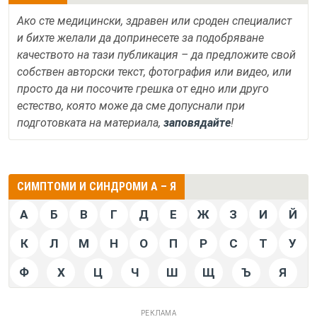
Ако сте медицински, здравен или сроден специалист
и бихте желали да допринесете за подобряване
качеството на тази публикация – да предложите свой
собствен авторски текст, фотография или видео, или
просто да ни посочите грешка от едно или друго
естество, която може да сме допуснали при
подготовката на материала,
заповядайте
!
СИМПТОМИ И СИНДРОМИ А – Я
А
Б
В
Г
Д
Е
Ж
З
И
Й
К
Л
М
Н
О
П
Р
С
Т
У
Ф
Х
Ц
Ч
Ш
Щ
Ъ
Я
РЕКЛАМА