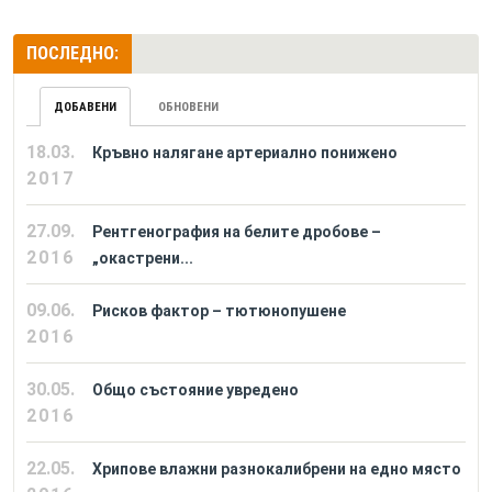
ПОСЛЕДНО:
ДОБАВЕНИ
ОБНОВЕНИ
18.03.
Кръвно налягане артериално понижено
2017
27.09.
Рентгенография на белите дробове –
2016
„окастрени...
09.06.
Рисков фактор – тютюнопушене
2016
30.05.
Общо състояние увредено
2016
22.05.
Хрипове влажни разнокалибрени на едно място