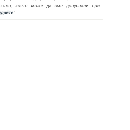
ество, която може да сме допуснали при
ядайте
!