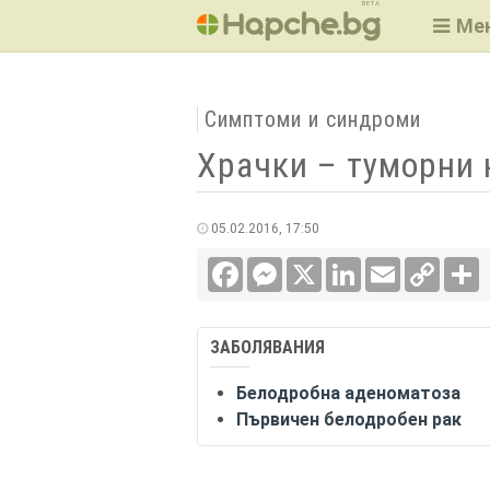
BETA
Ме
Симптоми и синдроми
Храчки – туморни 
05.02.2016, 17:50
Facebook
Messenger
X
LinkedIn
Email
Copy
С
Link
ЗАБОЛЯВАНИЯ
Белодробна аденоматоза
Първичен белодробен рак