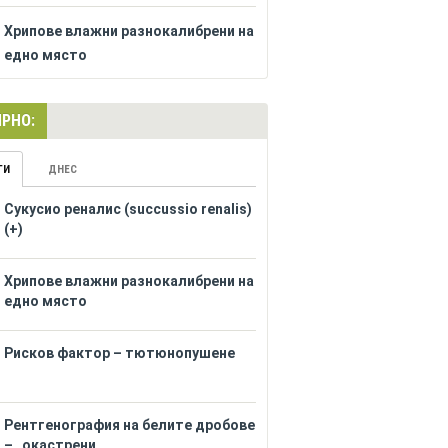
Хрипове влажни разнокалибрени на
едно място
РНО:
ГИ
ДНЕС
Сукусио реналис (succussio renalis)
(+)
Хрипове влажни разнокалибрени на
едно място
Рисков фактор – тютюнопушене
Рентгенография на белите дробове
– „окастрени...