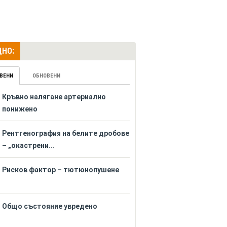
НО:
ВЕНИ
ОБНОВЕНИ
Кръвно налягане артериално
понижено
Рентгенография на белите дробове
– „окастрени...
Рисков фактор – тютюнопушене
Общо състояние увредено