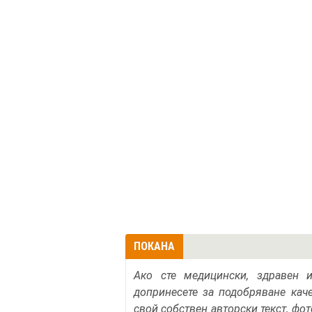
ПОКАНА
Ако сте медицински, здравен 
допринесете за подобряване кач
свой собствен авторски текст, фо