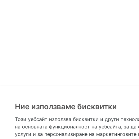
Ние използваме бисквитки
Hapche.bg НЕ е медицински, зравен или сроден специа
НЕ препоръчва медицински и други здравни и сро
Този уебсайт използва бисквитки и други технол
предназначена да служи само и единствено за справоч
на основната функционалност на уебсайта
,
за да
допълване на данните и за коригиране на неточности
вашето здраве! При поява на симптом(и) на заб
услуги и за персонализиране на маркетинговите
общоевропейс