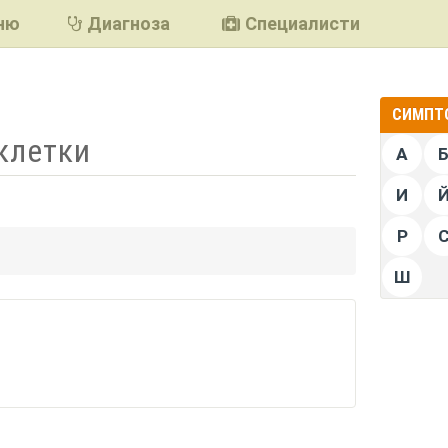
ню
Диагноза
Специалисти
СИМПТО
клетки
А
И
Р
подели
Ш