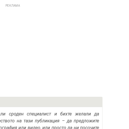
РЕКЛАМА
или сроден специалист и бихте желали да
еството на тази публикация – да предложите
тография или видео, или просто да ни посочите