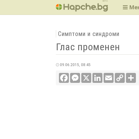
BETA
Ме
Симптоми и синдроми
Глас променен
09.06.2015, 08:45
Facebook
Messenger
X
LinkedIn
Email
Copy
С
Link