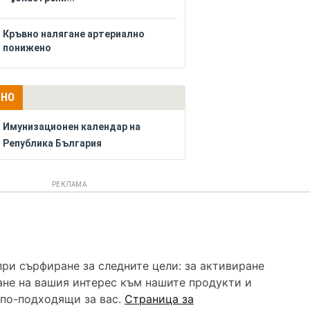
Кръвно налягане артериално
понижено
ЛНО
Имунизационен календар на
Република България
РЕКЛАМА
 услуга и НЕ осигурява диагноза и лечение. Hapche.bg
бавки. Информацията, публикувана в Hapche.bg, е
при сърфиране за следните цели:
за активиране
 при все че се полагат всички усилия за обновяване и
ане на вашия интерес към нашите продукти и
гностиката и самолечението могат да бъдат опасни за
като спешно, позвънете на денонощния безплатен
 по-подходящи за вас
.
Страница за
цинска помощ!