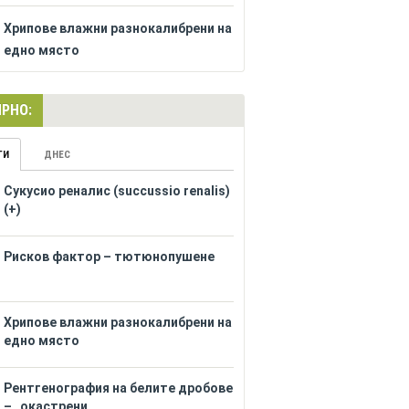
Хрипове влажни разнокалибрени на
едно място
РНО:
ГИ
ДНЕС
Сукусио реналис (succussio renalis)
(+)
Рисков фактор – тютюнопушене
Хрипове влажни разнокалибрени на
едно място
Рентгенография на белите дробове
– „окастрени...