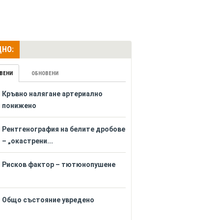
НО:
ВЕНИ
ОБНОВЕНИ
Кръвно налягане артериално
понижено
Рентгенография на белите дробове
– „окастрени...
Рисков фактор – тютюнопушене
Общо състояние увредено