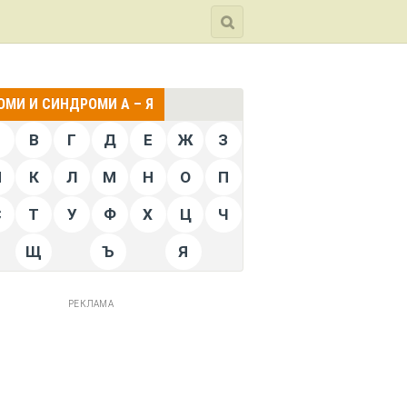
МИ И СИНДРОМИ А – Я
Б
В
Г
Д
Е
Ж
З
Й
К
Л
М
Н
О
П
С
Т
У
Ф
Х
Ц
Ч
Щ
Ъ
Я
РЕКЛАМА