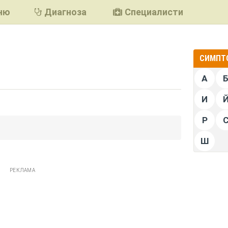
ню
Диагноза
Специалисти
СИМПТО
А
И
Р
подели
Ш
РЕКЛАМА