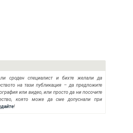
или сроден специалист и бихте желали да
еството на тази публикация – да предложите
тография или видео, или просто да ни посочите
ество, която може да сме допуснали при
ядайте
!