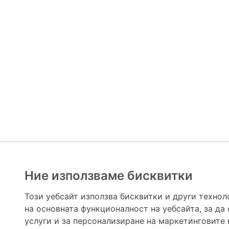
Ние използваме бисквитки
Hapche.bg НЕ е медицински, зравен или сроден специа
НЕ препоръчва медицински и други здравни и сро
Този уебсайт използва бисквитки и други технол
предназначена да служи само и единствено за справоч
на основната функционалност на уебсайта
,
за да
допълване на данните и за коригиране на неточности
вашето здраве! При поява на симптом(и) на заб
услуги и за персонализиране на маркетинговите
общоевропейс