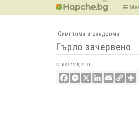
BETA
Ме
Симптоми и синдроми
Гърло зачервено
10.06.2015, 21:11
Facebook
Messenger
X
LinkedIn
Email
Copy
С
Link