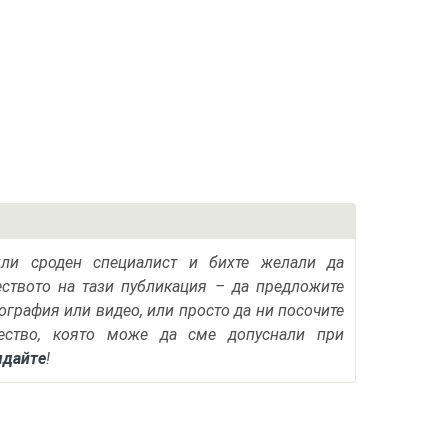
или сроден специалист и бихте желали да
еството на тази публикация – да предложите
тография или видео, или просто да ни посочите
ество, която може да сме допуснали при
ядайте
!