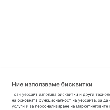
Ние използваме бисквитки
Hapche.bg НЕ е медицински, зравен или сроден специа
НЕ препоръчва медицински и други здравни и сро
Този уебсайт използва бисквитки и други технол
предназначена да служи само и единствено за справоч
на основната функционалност на уебсайта
,
за да
допълване на данните и за коригиране на неточности
вашето здраве! При поява на симптом(и) на заб
услуги и за персонализиране на маркетинговите
общоевропейс