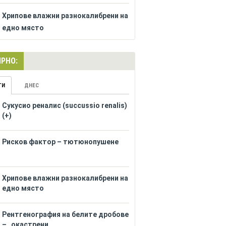
Хрипове влажни разнокалибрени на
едно място
РНО:
ГИ
ДНЕС
Сукусио реналис (succussio renalis)
(+)
Рисков фактор – тютюнопушене
Хрипове влажни разнокалибрени на
едно място
Рентгенография на белите дробове
– „окастрени...