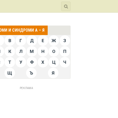
МИ И СИНДРОМИ А – Я
Б
В
Г
Д
Е
Ж
З
Й
К
Л
М
Н
О
П
С
Т
У
Ф
Х
Ц
Ч
Щ
Ъ
Я
РЕКЛАМА