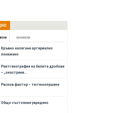
НО:
ВЕНИ
ОБНОВЕНИ
Кръвно налягане артериално
понижено
Рентгенография на белите дробове
– „окастрени...
Рисков фактор – тютюнопушене
Общо състояние увредено