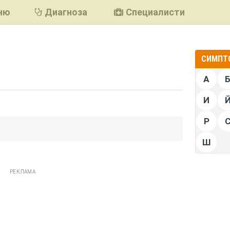
ню
Диагноза
Специалисти
СИМПТО
А
И
Р
подели
Ш
РЕКЛАМА