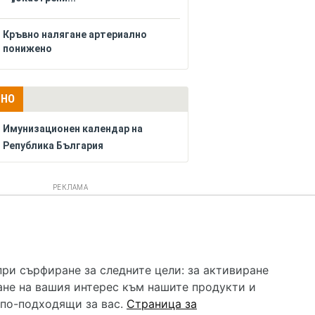
Кръвно налягане артериално
понижено
ЛНО
Имунизационен календар на
Република България
РЕКЛАМА
 услуга и НЕ осигурява диагноза и лечение. Hapche.bg
бавки. Информацията, публикувана в Hapche.bg, е
при сърфиране за следните цели:
за активиране
 при все че се полагат всички усилия за обновяване и
ане на вашия интерес към нашите продукти и
гностиката и самолечението могат да бъдат опасни за
като спешно, позвънете на денонощния безплатен
 по-подходящи за вас
.
Страница за
цинска помощ!