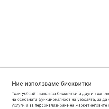
Ние използваме бисквитки
Hapche.bg НЕ е медицински, зравен или сроден специа
НЕ препоръчва медицински и други здравни и сро
Този уебсайт използва бисквитки и други технол
предназначена да служи само и единствено за справоч
на основната функционалност на уебсайта
,
за да
допълване на данните и за коригиране на неточности
вашето здраве! При поява на симптом(и) на заб
услуги и за персонализиране на маркетинговите
общоевропейс