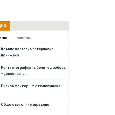
НО:
ВЕНИ
ОБНОВЕНИ
Кръвно налягане артериално
понижено
Рентгенография на белите дробове
– „окастрени...
Рисков фактор – тютюнопушене
Общо състояние увредено