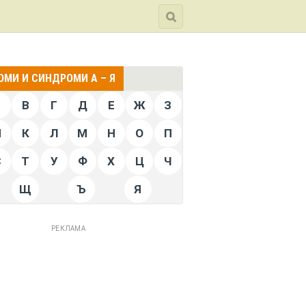
МИ И СИНДРОМИ А – Я
Б
В
Г
Д
Е
Ж
З
Й
К
Л
М
Н
О
П
С
Т
У
Ф
Х
Ц
Ч
Щ
Ъ
Я
РЕКЛАМА