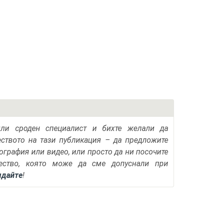
или сроден специалист и бихте желали да
еството на тази публикация – да предложите
тография или видео, или просто да ни посочите
ество, която може да сме допуснали при
ядайте
!