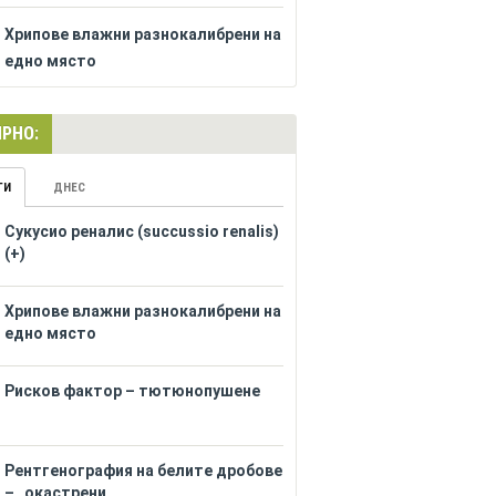
Хрипове влажни разнокалибрени на
едно място
РНО:
ГИ
ДНЕС
Сукусио реналис (succussio renalis)
(+)
Хрипове влажни разнокалибрени на
едно място
Рисков фактор – тютюнопушене
Рентгенография на белите дробове
– „окастрени...