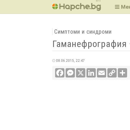
BETA
Ме
Симптоми и синдроми
Гаманефрография 
08.06.2015, 22:47
Facebook
Messenger
X
LinkedIn
Email
Copy
С
Link