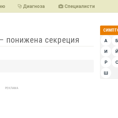
ню
Диагноза
Специалисти
СИМПТО
– понижена секреция
А
И
Р
подели
Ш
РЕКЛАМА