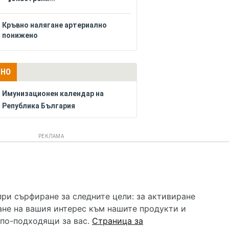
Кръвно налягане артериално
понижено
ЛНО
Имунизационен календар на
Република България
РЕКЛАМА
 услуга и НЕ осигурява диагноза и лечение. Hapche.bg
бавки. Информацията, публикувана в Hapche.bg, е
при сърфиране за следните цели:
за активиране
 при все че се полагат всички усилия за обновяване и
ане на вашия интерес към нашите продукти и
гностиката и самолечението могат да бъдат опасни за
като спешно, позвънете на денонощния безплатен
 по-подходящи за вас
.
Страница за
цинска помощ!