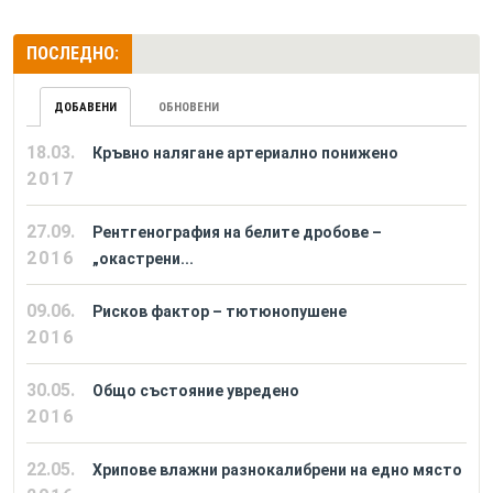
ПОСЛЕДНО:
ДОБАВЕНИ
ОБНОВЕНИ
18.03.
Кръвно налягане артериално понижено
2017
27.09.
Рентгенография на белите дробове –
2016
„окастрени...
09.06.
Рисков фактор – тютюнопушене
2016
30.05.
Общо състояние увредено
2016
22.05.
Хрипове влажни разнокалибрени на едно място