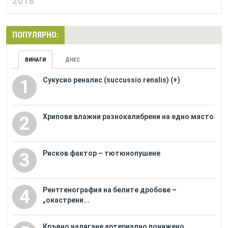
2016
ПОПУЛЯРНО:
ВИНАГИ
ДНЕС
Сукусио реналис (succussio renalis) (+)
1
Хрипове влажни разнокалибрени на едно място
2
Рисков фактор – тютюнопушене
3
Рентгенография на белите дробове –
4
„окастрени...
Кръвно налягане артериално понижено