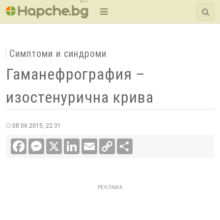
BETA
Симптоми и синдроми
Гаманефрография –
изостенурична крива
08.06.2015, 22:31
Facebook
Messenger
X
LinkedIn
Email
Copy
Сподели
Link
РЕКЛАМА