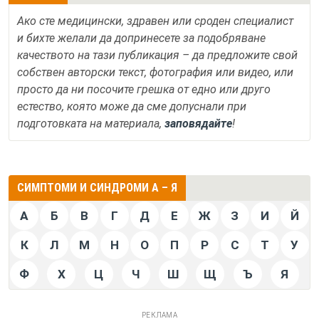
Ако сте медицински, здравен или сроден специалист
и бихте желали да допринесете за подобряване
качеството на тази публикация – да предложите свой
собствен авторски текст, фотография или видео, или
просто да ни посочите грешка от едно или друго
естество, която може да сме допуснали при
подготовката на материала,
заповядайте
!
СИМПТОМИ И СИНДРОМИ А – Я
А
Б
В
Г
Д
Е
Ж
З
И
Й
К
Л
М
Н
О
П
Р
С
Т
У
Ф
Х
Ц
Ч
Ш
Щ
Ъ
Я
РЕКЛАМА