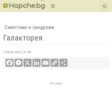
BETA
Симптоми и синдроми
Галакторея
08.06.2015, 21:49
Facebook
Messenger
X
LinkedIn
Email
Copy
Сподели
Link
РЕКЛАМА