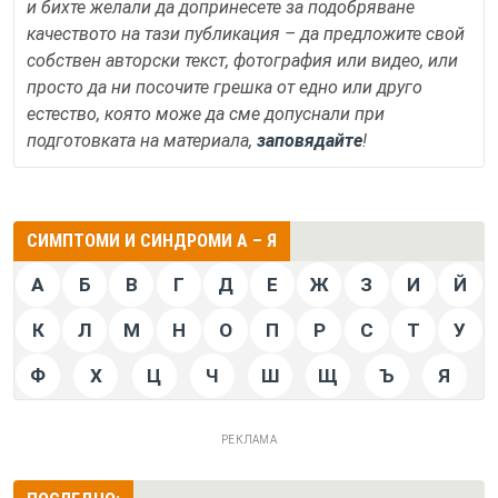
и бихте желали да допринесете за подобряване
качеството на тази публикация – да предложите свой
собствен авторски текст, фотография или видео, или
просто да ни посочите грешка от едно или друго
естество, която може да сме допуснали при
подготовката на материала,
заповядайте
!
СИМПТОМИ И СИНДРОМИ А – Я
А
Б
В
Г
Д
Е
Ж
З
И
Й
К
Л
М
Н
О
П
Р
С
Т
У
Ф
Х
Ц
Ч
Ш
Щ
Ъ
Я
РЕКЛАМА