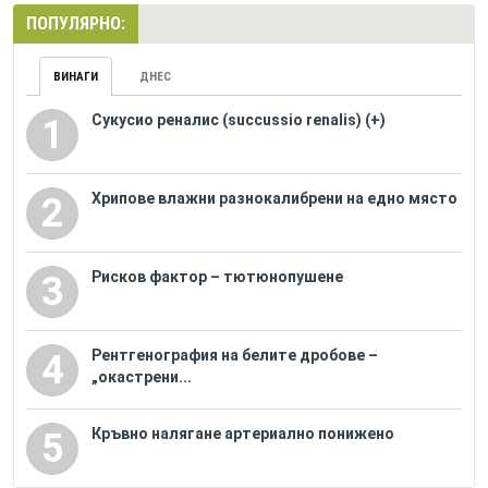
ПОПУЛЯРНО:
ВИНАГИ
ДНЕС
Сукусио реналис (succussio renalis) (+)
1
Хрипове влажни разнокалибрени на едно място
2
Рисков фактор – тютюнопушене
3
Рентгенография на белите дробове –
4
„окастрени...
Кръвно налягане артериално понижено
5