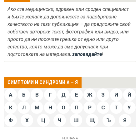
Ако сте медицински, здравен или сроден специалист
и бихте желали да допринесете за подобряване
качеството на тази публикация – да предложите свой
собствен авторски текст, фотография или видео, или
просто да ни посочите грешка от едно или друго
естество, която може да сме допуснали при
подготовката на материала,
заповядайте
!
СИМПТОМИ И СИНДРОМИ А – Я
А
Б
В
Г
Д
Е
Ж
З
И
Й
К
Л
М
Н
О
П
Р
С
Т
У
Ф
Х
Ц
Ч
Ш
Щ
Ъ
Я
РЕКЛАМА