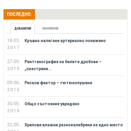
ПОСЛЕДНО:
ДОБАВЕНИ
ОБНОВЕНИ
18.03.
Кръвно налягане артериално понижено
2017
27.09.
Рентгенография на белите дробове –
2016
„окастрени...
09.06.
Рисков фактор – тютюнопушене
2016
30.05.
Общо състояние увредено
2016
22.05.
Хрипове влажни разнокалибрени на едно място