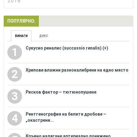
2016
ПОПУЛЯРНО:
ВИНАГИ
ДНЕС
Сукусио реналис (succussio renalis) (+)
1
Хрипове влажни разнокалибрени на едно място
2
Рисков фактор – тютюнопушене
3
Рентгенография на белите дробове –
4
„окастрени...
Кръвно налягане артериално понижено