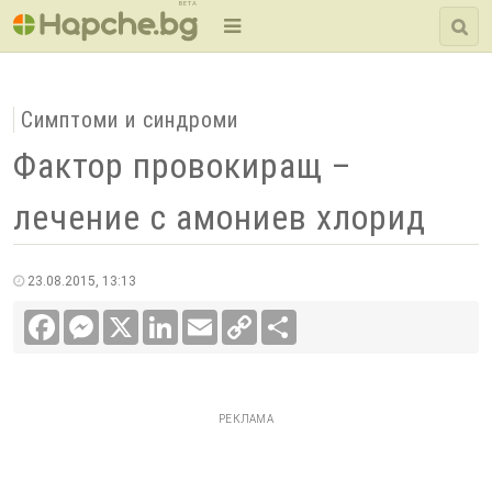
BETA
Симптоми и синдроми
Фактор провокиращ –
лечение с амониев хлорид
23.08.2015, 13:13
Facebook
Messenger
X
LinkedIn
Email
Copy
Сподели
Link
РЕКЛАМА