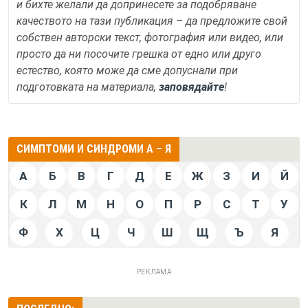
и бихте желали да допринесете за подобряване
качеството на тази публикация – да предложите свой
собствен авторски текст, фотография или видео, или
просто да ни посочите грешка от едно или друго
естество, която може да сме допуснали при
подготовката на материала,
заповядайте
!
СИМПТОМИ И СИНДРОМИ А – Я
А
Б
В
Г
Д
Е
Ж
З
И
Й
К
Л
М
Н
О
П
Р
С
Т
У
Ф
Х
Ц
Ч
Ш
Щ
Ъ
Я
РЕКЛАМА