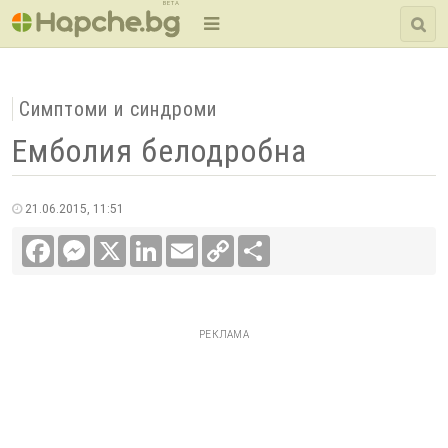
BETA
Симптоми и синдроми
Емболия белодробна
21.06.2015, 11:51
Facebook
Messenger
X
LinkedIn
Email
Copy
Сподели
Link
РЕКЛАМА