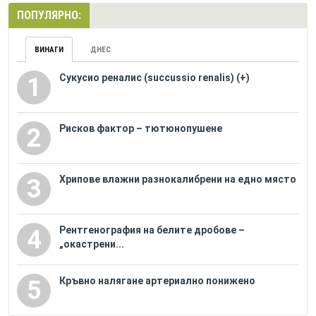
ПОПУЛЯРНО:
ВИНАГИ
ДНЕС
Сукусио реналис (succussio renalis) (+)
1
Рисков фактор – тютюнопушене
2
Хрипове влажни разнокалибрени на едно място
3
Рентгенография на белите дробове –
4
„окастрени...
Кръвно налягане артериално понижено
5