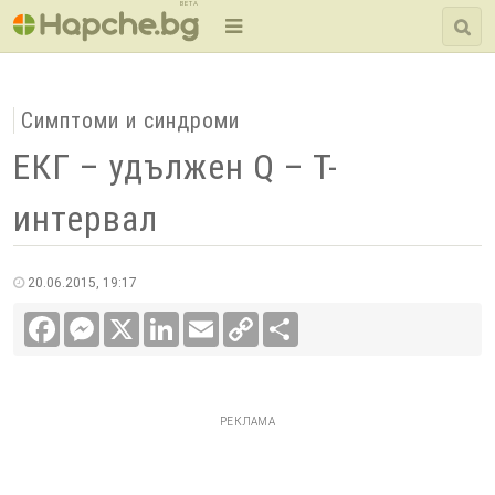
BETA
Симптоми и синдроми
ЕКГ – удължен Q – T-
интервал
20.06.2015, 19:17
Facebook
Messenger
X
LinkedIn
Email
Copy
Сподели
Link
РЕКЛАМА