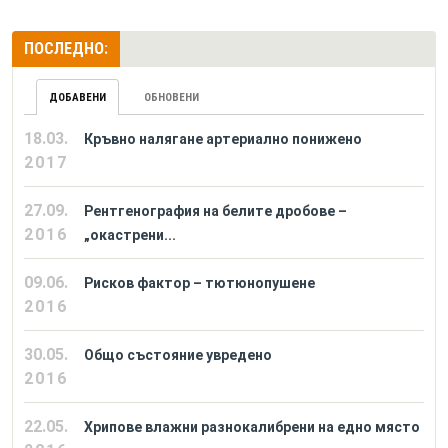
ПОСЛЕДНО:
ДОБАВЕНИ
ОБНОВЕНИ
18.03.
Кръвно налягане артериално понижено
2017
27.09.
Рентгенография на белите дробове –
2016
„окастрени...
09.06.
Рисков фактор – тютюнопушене
2016
30.05.
Общо състояние увредено
2016
22.05.
Хрипове влажни разнокалибрени на едно място