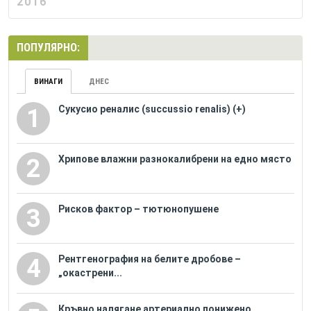
2016
ПОПУЛЯРНО:
ВИНАГИ
ДНЕС
Сукусио реналис (succussio renalis) (+)
1
Хрипове влажни разнокалибрени на едно място
2
Рисков фактор – тютюнопушене
3
Рентгенография на белите дробове –
4
„окастрени...
Кръвно налягане артериално понижено