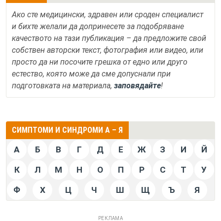
Ако сте медицински, здравен или сроден специалист
и бихте желали да допринесете за подобряване
качеството на тази публикация – да предложите свой
собствен авторски текст, фотография или видео, или
просто да ни посочите грешка от едно или друго
естество, която може да сме допуснали при
подготовката на материала,
заповядайте
!
СИМПТОМИ И СИНДРОМИ А – Я
А
Б
В
Г
Д
Е
Ж
З
И
Й
К
Л
М
Н
О
П
Р
С
Т
У
Ф
Х
Ц
Ч
Ш
Щ
Ъ
Я
РЕКЛАМА