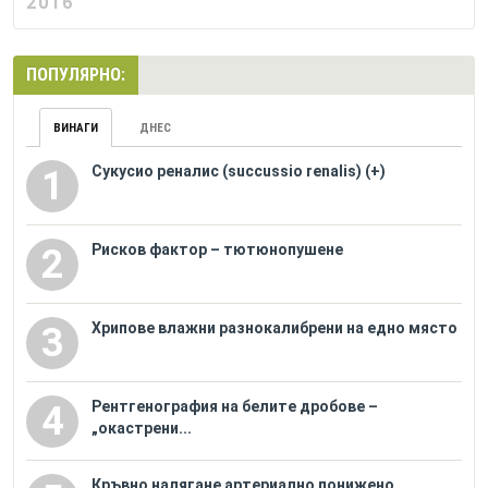
2016
ПОПУЛЯРНО:
ВИНАГИ
ДНЕС
Сукусио реналис (succussio renalis) (+)
1
Рисков фактор – тютюнопушене
2
Хрипове влажни разнокалибрени на едно място
3
Рентгенография на белите дробове –
4
„окастрени...
Кръвно налягане артериално понижено