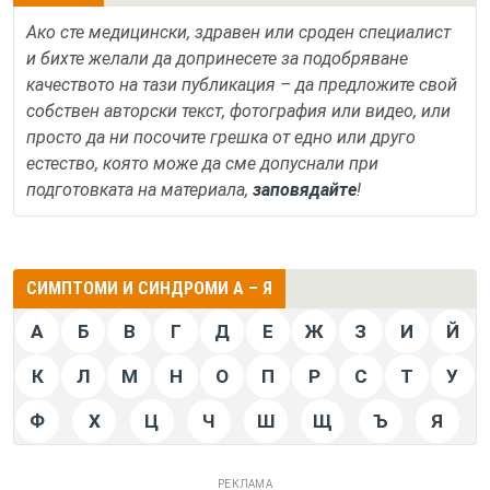
Ако сте медицински, здравен или сроден специалист
и бихте желали да допринесете за подобряване
качеството на тази публикация – да предложите свой
собствен авторски текст, фотография или видео, или
просто да ни посочите грешка от едно или друго
естество, която може да сме допуснали при
подготовката на материала,
заповядайте
!
СИМПТОМИ И СИНДРОМИ А – Я
А
Б
В
Г
Д
Е
Ж
З
И
Й
К
Л
М
Н
О
П
Р
С
Т
У
Ф
Х
Ц
Ч
Ш
Щ
Ъ
Я
РЕКЛАМА