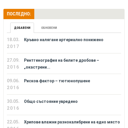
ПОСЛЕДНО:
ДОБАВЕНИ
ОБНОВЕНИ
18.03.
Кръвно налягане артериално понижено
2017
27.09.
Рентгенография на белите дробове –
2016
„окастрени...
09.06.
Рисков фактор – тютюнопушене
2016
30.05.
Общо състояние увредено
2016
22.05.
Хрипове влажни разнокалибрени на едно място