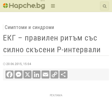
BETA
Симптоми и синдроми
ЕКГ – правилен ритъм със
силно скъсени P-интервали
20.06.2015, 15:04
Facebook
Messenger
X
LinkedIn
Email
Copy
Сподели
Link
РЕКЛАМА